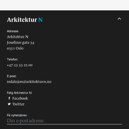
Alle utgaver
Abonnere
Adresse:
Made in Norway
Arkitektur N
Josefines gate 34
Bokomtaler
0351 Oslo
Forfattere
Telefon:
+47 23 33 25 00
Arkitekter
E-post:
redaksjon@arkitektur-n.no
Følg Arkitektur N:
Facebook
Twitter
Få nyhetsbrev: