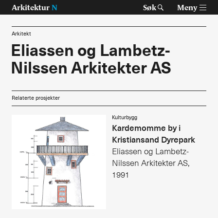
Arkitektur
N
Søk
Meny
Arkitekt
Eliassen og Lambetz-
Nilssen Arkitekter AS
Tast retur for å søke eller esc for å lukke
Tidsskrift for arkitektur, interiør og landskap
Temaer
Relaterte prosjekter
Prosjekter
Kulturbygg
Kardemomme by i
Kristiansand Dyrepark
Artikler
Eliassen og Lambetz-
Om Arkitektur N
Nilssen Arkitekter AS,
1991
Siste utgave
Tidligere utgaver