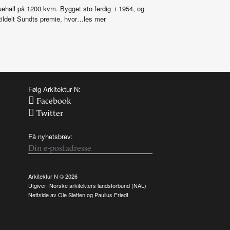
uehall på 1200 kvm. Bygget sto ferdig i 1954, og
tildelt Sundts premie, hvor…les mer
Følg Arkitektur N:
Facebook
Twitter
Få nyhetsbrev:
Arkitektur N © 2026
Utgiver:
Norske arkitekters landsforbund (NAL)
Nettside av
Ole Sletten
og
Paulius Friedt