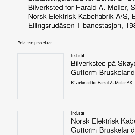
Bilverksted for Harald A. Møller,
Landskap
Kunst
Norsk Elektrisk Kabelfabrik A/S, 
Byggomtale
Ellingsrudåsen T-banestasjon, 19
Historie, teori
Redaksjonelt
Studentarbeider
Relaterte prosjekter
Utstillinger
Forskning
Industri
Bilverksted på Skøy
Design
Guttorm Bruskeland
Møbler
Portrett
Bilverksted for Harald A. Møller AS.
Essay
Konkurranser
Kommentar
Industri
Norsk Elektrisk Kabe
Guttorm Bruskeland