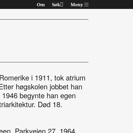
Om
Søk
Meny
Romerike i 1911, tok atrium
tter høgskolen jobbet han
Om Arkitektur N
I 1946 begynte han egen
riarkitektur. Død 18.
Tidsskriftet
Siste utgave
Tidligere utgaver
Steen, Parkveien 27, 1964
Alle utgaver