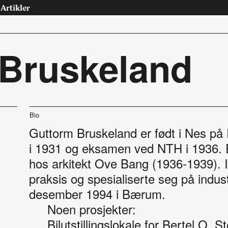
Artikler
 Bruskeland
Tast retur for å søke eller esc for å lukke
Bio
Tidsskrift for arkitektur, interiør og landskap
Guttorm Bruskeland er født i Nes på 
i 1931 og eksamen ved NTH i 1936. E
osjekter
Artikler
hos arkitekt Ove Bang (1936-1939). 
praksis og spesialiserte seg på indust
ninger
Leder
riør
Debatt
desember 1994 i Bærum.
dskap
Intervjuer
Noen prosjekter:
urranse, utkast, skisser
Teknologi, energi
Bilutstillingslokale for Bertel O. 
Interiør