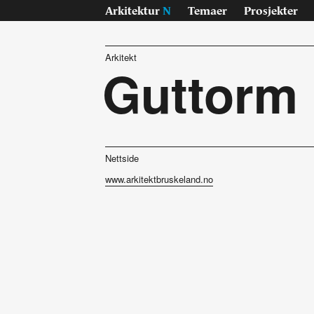
Arkitektur
N
Temaer
Prosjekter
Arkitekt
Guttorm
Nettside
www.arkitektbruskeland.no
Temaer
Pr
Samisk
Byg
Jan Inge Hovig
Inte
Oslo universitet, Blindern
Lan
På vei - E6
Konk
Sverre Fehn