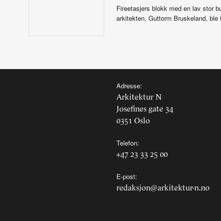
Fireetasjers blokk med en lav stor b
arkitekten, Guttorm Bruskeland, ble 
Adresse:
Arkitektur N
Josefines gate 34
0351 Oslo
Telefon:
+47 23 33 25 00
E-post:
redaksjon@arkitektur-n.no