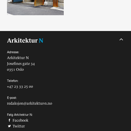
Alle utgaver
Abonnere
Made in Norway
Bokomtaler
Adresse:
Arkitektur N
Forfattere
Josefines gate 34
0351 Oslo
Arkitekter
Telefon:
+47 23 33 25 00
E-post:
redaksjon@arkitektur-n.no
Følg Arkitektur N:
Facebook
Twitter