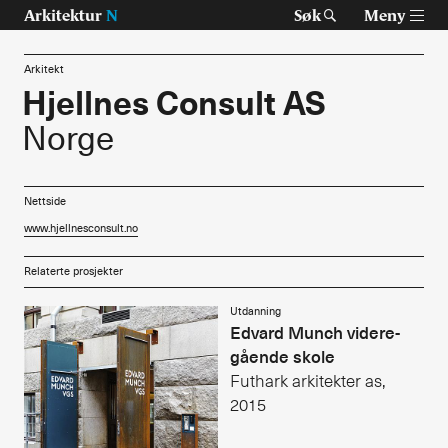
Arkitektur
N
Søk
Meny
Arkitekt
Hjellnes Consult AS
Norge
Tast retur for å søke eller esc for å lukke
Tidsskrift for arkitektur, interiør og landskap
Temaer
Nettside
www.hjellnesconsult.no
Prosjekter
Relaterte prosjekter
Artikler
Utdanning
Edvard Munch videre­
Om Arkitektur N
gående skole
Siste utgave
Futhark arkitekter as,
2015
Tidligere utgaver