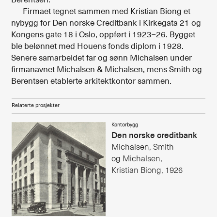
Firmaet tegnet sammen med Kristian Biong et
Alle utgaver
nybygg for Den norske Creditbank i Kirkegata 21 og
Abonnere
Kongens gate 18 i Oslo, oppført i 1923–26. Bygget
ble belønnet med Houens fonds diplom i 1928.
Made in Norway
Senere samarbeidet far og sønn Michalsen under
firmanavnet Michalsen & Michalsen, mens Smith og
Bokomtaler
Berentsen etablerte arkitektkontor sammen.
Forfattere
Relaterte prosjekter
Arkitekter
Kontorbygg
Den norske creditbank
Michalsen, Smith
og Michalsen,
Kristian Biong, 1926