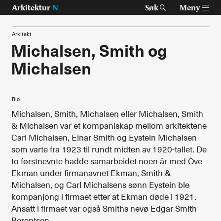
Arkitektur
N
Søk
Meny
Arkitekt
Michalsen, Smith og
Michalsen
Tast retur for å søke eller esc for å lukke
Tidsskrift for arkitektur, interiør og landskap
Temaer
Bio
Michalsen, Smith, Michalsen eller Michalsen, Smith
Prosjekter
& Michalsen var et kompaniskap mellom arkitektene
Carl Michalsen, Einar Smith og Eystein Michalsen
Artikler
som varte fra 1923 til rundt midten av 1920-tallet. De
to førstnevnte hadde samarbeidet noen år med Ove
Om Arkitektur N
Ekman under firmanavnet Ekman, Smith &
Michalsen, og Carl Michalsens sønn Eystein ble
Siste utgave
kompanjong i firmaet etter at Ekman døde i 1921.
Ansatt i firmaet var også Smiths nevø Edgar Smith
Tidligere utgaver
Berentsen.