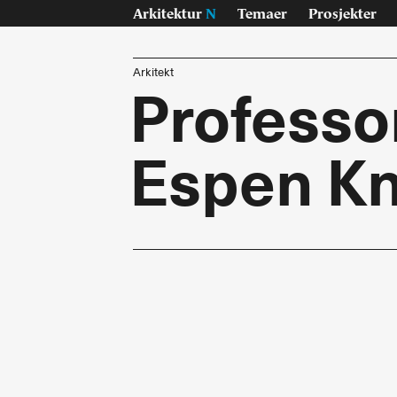
Arkitektur
N
Temaer
Prosjekter
Arkitekt
Professo
Espen K
Temaer
Pr
Samisk
Byg
Jan Inge Hovig
Inte
Oslo universitet, Blindern
Lan
På vei - E6
Konk
Sverre Fehn