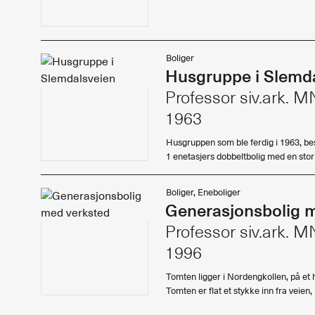
Landskap
Kunst
Byggomtale
Boliger
Historie, teori
Husgruppe i Slemd
Redaksjonelt
Professor siv.ark.
Studentarbeider
Utstillinger
1963
Forskning
Husgruppen som ble ferdig i 1963, bes
Design
1 enetasjers dobbeltbolig med en stor
Møbler
Portrett
Boliger, Eneboliger
Essay
Generasjonsbolig 
Konkurranser
Professor siv.ark.
Kommentar
1996
Tomten ligger i Nordengkollen, på et
Tomten er flat et stykke inn fra veien