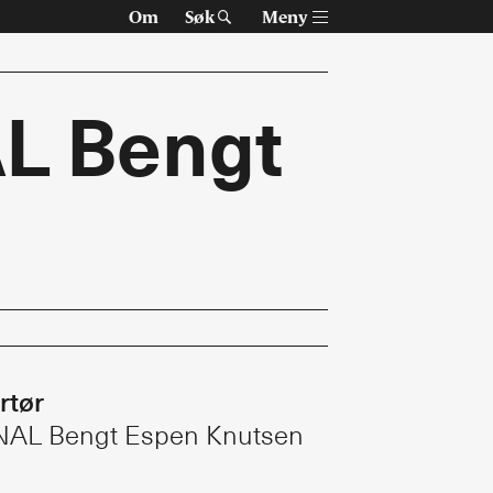
Om
Søk
Meny
AL Bengt
Om Arkitektur N
Tidsskriftet
rtør
Siste utgave
 MNAL Bengt Espen Knutsen
Tidligere utgaver
Alle utgaver