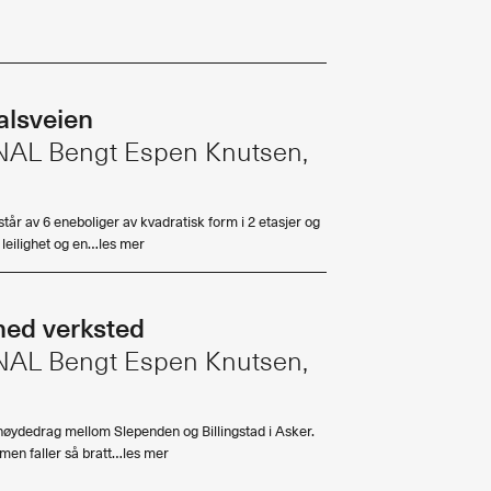
Abonnere
Bøker
Made in Norway
alsveien
Bokomtaler
 MNAL Bengt Espen Knutsen,
Bidragsytere
Forfattere
Arkitekter
tår av 6 eneboliger av kvadratisk form i 2 etasjer og
 leilighet og en…les mer
med verksted
 MNAL Bengt Espen Knutsen,
 høydedrag mellom Slependen og Billingstad i Asker.
, men faller så bratt…les mer