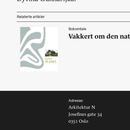
Landskap
Kunst
Relaterte artikler
Byggomtale
Historie, teori
Bokomtale
Redaksjonelt
Vakkert om den nat
Studentarbeider
Utstillinger
Forskning
Design
Møbler
Portrett
Essay
Konkurranser
Kommentar
Adresse:
Arkitektur N
Josefines gate 34
0351 Oslo