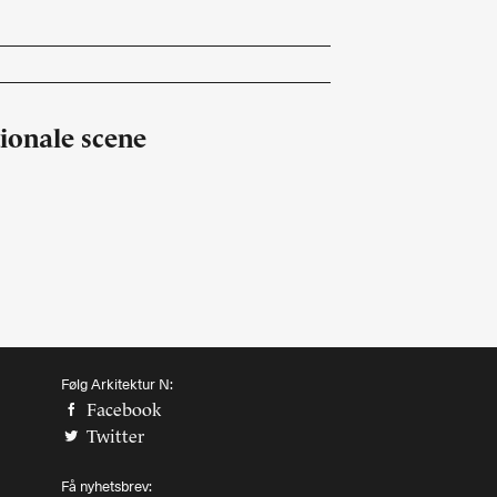
Abonnere
Bøker
Made in Norway
Bokomtaler
ionale scene
Bidragsytere
Forfattere
Arkitekter
Følg Arkitektur N:
Facebook
Twitter
Få nyhetsbrev: