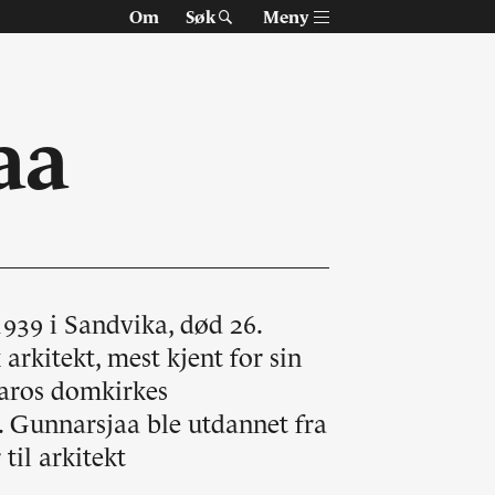
Om
Søk
Meny
aa
939 i Sandvika, død 26.
Om Arkitektur N
arkitekt, mest kjent for sin
daros domkirkes
Tidsskriftet
Siste utgave
6. Gunnarsjaa ble utdannet fra
Tidligere utgaver
til arkitekt
Alle utgaver