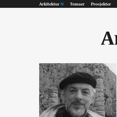
Arkitektur
N
Temaer
Prosjekter
A
Temaer
Pr
Samisk
Byg
Jan Inge Hovig
Inte
Oslo universitet, Blindern
Lan
På vei - E6
Konk
Sverre Fehn