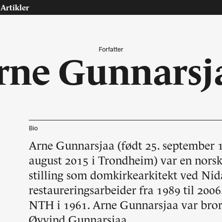
Artikler
Forfatter
rne Gunnarsj
Tast retur for å søke eller esc for å lukke
Tidsskrift for arkitektur, interiør og landskap
Bio
Arne Gunnarsjaa (født 25. september 1
osjekter
Artikler
august 2015 i Trondheim) var en norsk 
ninger
Leder
stilling som domkirkearkitekt ved Ni
riør
Debatt
restaureringsarbeider fra 1989 til 200
dskap
Intervjuer
NTH i 1961. Arne Gunnarsjaa var bror 
urranse, utkast, skisser
Teknologi, energi
Interiør
Øyvind Gunnarsjaa.