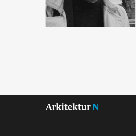
Landskap og stedsutvikling
Wenche Selmer
Utstilling som prosjekt
Munch-museet, Tøyen
Bofellesskap
Norske turistveger
Folk først
Regjeringskvartalet
…17 flere temaer