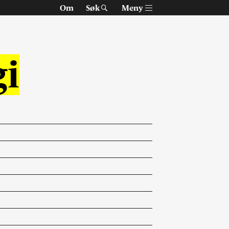
Om
Søk
Meny
gi
Om Arkitektur N
Tidsskriftet
Siste utgave
Tidligere utgaver
Alle utgaver