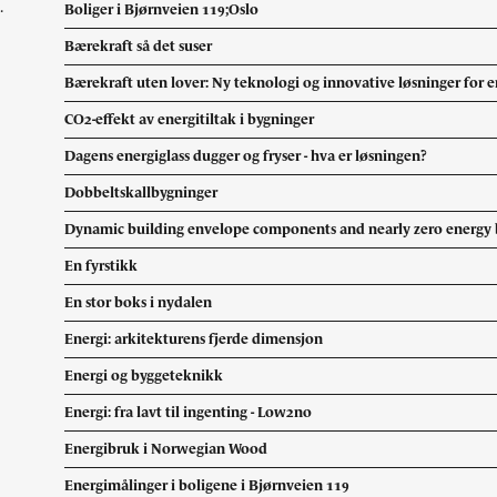
.
Boliger i Bjørnveien 119;Oslo
Landskap
Kunst
Bærekraft så det suser
Byggomtale
Bærekraft uten lover: Ny teknologi og innovative løsninger for 
Historie, teori
CO2-effekt av energitiltak i bygninger
Redaksjonelt
Studentarbeider
Dagens energiglass dugger og fryser - hva er løsningen?
Utstillinger
Dobbeltskallbygninger
Forskning
Design
Dynamic building envelope components and nearly zero energy 
Møbler
En fyrstikk
Portrett
En stor boks i nydalen
Essay
Konkurranser
Energi: arkitekturens fjerde dimensjon
Kommentar
Energi og byggeteknikk
Energi: fra lavt til ingenting - Low2no
Energibruk i Norwegian Wood
Energimålinger i boligene i Bjørnveien 119