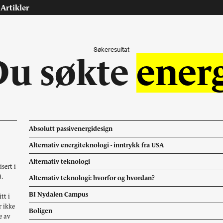
Artikler
Søkeresultat
Du søkte
ener
Tast retur for å søke eller esc for å lukke
Tidsskrift for arkitektur, interiør og landskap
Absolutt passivenergidesign
Alternativ energiteknologi - inntrykk fra USA
osjekter
Artikler
Alternativ teknologi
sert i
ninger
Leder
).
Alternativ teknologi: hvorfor og hvordan?
riør
Debatt
dskap
Intervjuer
BI Nydalen Campus
tt i
urranse, utkast, skisser
Teknologi, energi
r ikke
Boligen
e av
Interiør