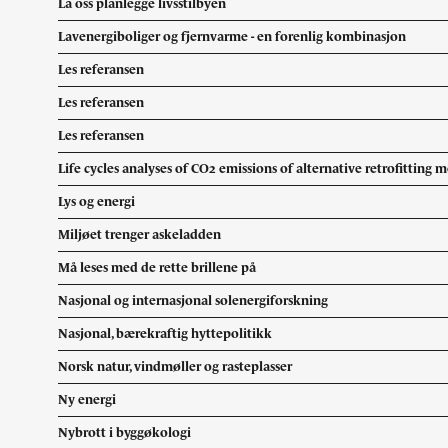
La oss planlegge livsstilbyen
Lavenergiboliger og fjernvarme - en forenlig kombinasjon
Les referansen
Les referansen
Les referansen
Life cycles analyses of CO2 emissions of alternative retrofitting 
Lys og energi
Miljøet trenger askeladden
Må leses med de rette brillene på
Nasjonal og internasjonal solenergiforskning
Nasjonal, bærekraftig hyttepolitikk
Norsk natur, vindmøller og rasteplasser
Ny energi
Nybrott i byggøkologi