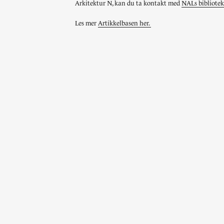
Arkitektur N, kan du ta kontakt med
NALs bibliotek
Landskap og stedsutvikling
Wenche Selmer
Les mer
Artikkelbasen her.
Utstilling som prosjekt
Munch-museet, Tøyen
Bofellesskap
Norske turistveger
Folk først
Regjeringskvartalet
…17 flere temaer