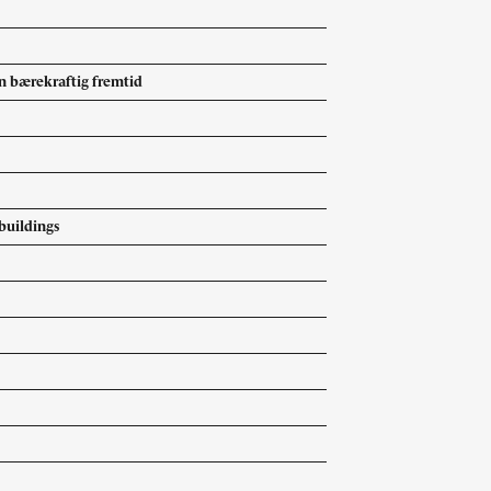
Abonnere
Bøker
en bærekraftig fremtid
Made in Norway
Bokomtaler
Bidragsytere
Forfattere
Arkitekter
buildings