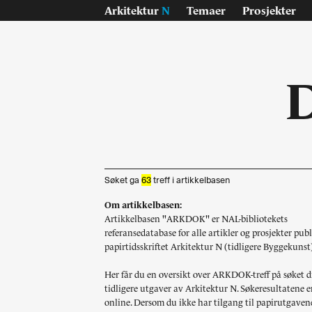
Arkitektur
N
Temaer
Prosjekter
Søket ga
63
treff i artikkelbasen
Om artikkelbasen:
Temaer
Pr
Artikkelbasen "ARKDOK" er NAL-bibliotekets
referansedatabase for alle artikler og prosjekter publi
Samisk
Byg
papirtidsskriftet Arkitektur N (tidligere Byggekunst
Jan Inge Hovig
Inte
Oslo universitet, Blindern
Lan
Her får du en oversikt over ARKDOK-treff på søket di
På vei - E6
Konk
tidligere utgaver av Arkitektur N. Søkeresultatene e
online. Dersom du ikke har tilgang til papirutgaven
Sverre Fehn