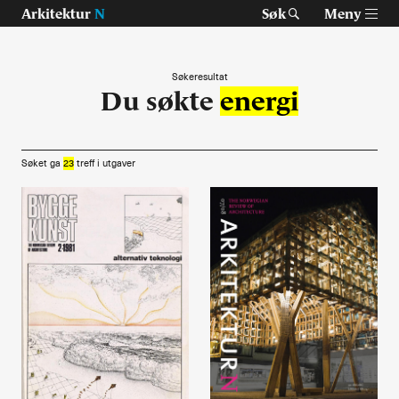
Arkitektur
N
Søk
Meny
Søkeresultat
Du søkte
energi
Tast retur for å søke eller esc for å lukke
Tidsskrift for arkitektur, interiør og landskap
Søket ga
23
treff i
utgaver
Temaer
Prosjekter
Artikler
Om Arkitektur N
Siste utgave
Tidligere utgaver