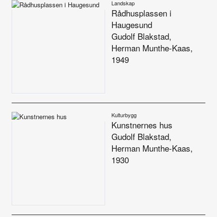
Landskap
Alle utgaver
Rådhusplassen i
Haugesund
Abonnere
Gudolf Blakstad,
Herman Munthe-Kaas,
Made in Norway
1949
Bokomtaler
Forfattere
Kulturbygg
Arkitekter
Kunstnernes hus
Gudolf Blakstad,
Herman Munthe-Kaas,
1930