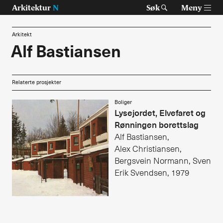
Arkitektur
N
Søk
Meny
Arkitekt
Alf Bastiansen
Tast retur for å søke eller esc for å lukke
Tidsskrift for arkitektur, interiør og landskap
Relaterte prosjekter
Temaer
Boliger
Lysejordet, Elvefaret og
Prosjekter
Rønningen borettslag
Alf Bastiansen,
Artikler
Alex Christiansen,
Bergsvein Normann, Sven
Om Arkitektur N
Erik Svendsen, 1979
Siste utgave
Tidligere utgaver