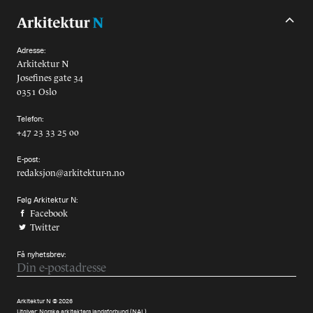
Alle utgaver
Abonnere
Adresse:
Arkitektur N
Josefines gate 34
Made in Norway
0351 Oslo
Bokomtaler
Telefon:
+47 23 33 25 00
Forfattere
E-post:
redaksjon@arkitektur-n.no
Arkitekter
Følg Arkitektur N:
Facebook
Twitter
Få nyhetsbrev:
Arkitektur N © 2026
Utgiver:
Norske arkitekters landsforbund (NAL)