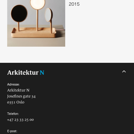
2015
Alle utgaver
Abonnere
Made in Norway
Bokomtaler
Forfattere
Arkitekter
Adresse:
Arkitektur N
Josefines gate 34
0351 Oslo
Telefon:
+47 23 33 25 00
E-post: