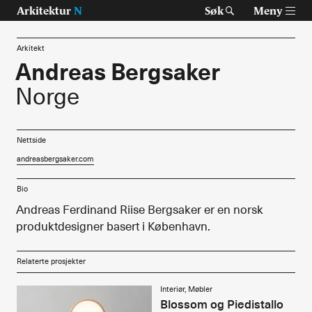
Arkitektur
N
Søk
Meny
Arkitekt
Andreas Bergsaker
Norge
Tast retur for å søke eller esc for å lukke
Tidsskrift for arkitektur, interiør og landskap
Temaer
Nettside
andreasbergsaker.com
Prosjekter
Bio
Artikler
Andreas Ferdinand Riise Bergsaker er en norsk
produktdesigner basert i København.
Om Arkitektur N
Relaterte prosjekter
Siste utgave
Interiør, Møbler
Tidligere utgaver
Blossom og Piedistallo