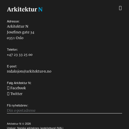
Alle utgaver
Abonnere
Adresse:
Arkitektur N
Josefines gate 34
Made in Norway
0351 Oslo
Bokomtaler
Telefon:
+47 23 33 25 00
Forfattere
E-post:
redaksjon@arkitektur-n.no
Arkitekter
Følg Arkitektur N:
Facebook
Twitter
Få nyhetsbrev:
Arkitektur N © 2026
Utgiver:
Norske arkitekters landsforbund (NAL)