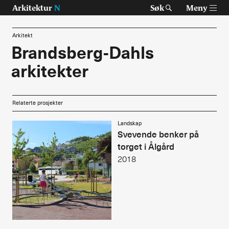
Arkitektur
N
Søk
Meny
Arkitekt
Brandsberg-Dahls
arkitekter
Tast retur for å søke eller esc for å lukke
Tidsskrift for arkitektur, interiør og landskap
Temaer
Relaterte prosjekter
Prosjekter
Landskap
Svevende benker på
torget i Ålgård
Artikler
2018
Om Arkitektur N
Siste utgave
Tidligere utgaver