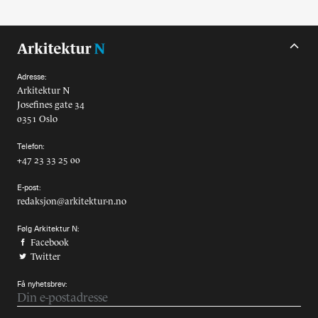
Alle utgaver
Abonnere
Adresse:
Made in Norway
Arkitektur N
Josefines gate 34
Bokomtaler
0351 Oslo
Forfattere
Telefon:
+47 23 33 25 00
Arkitekter
E-post:
redaksjon@arkitektur-n.no
Følg Arkitektur N:
Facebook
Twitter
Få nyhetsbrev: