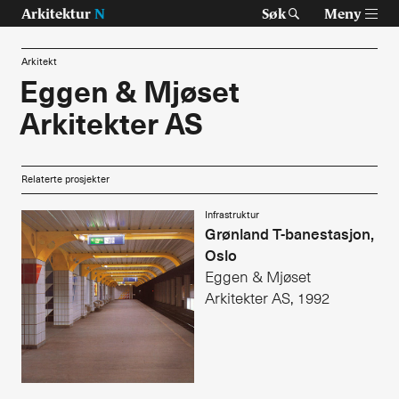
Arkitektur
N
Søk
Meny
Arkitekt
Eggen & Mjøset
Arkitekter AS
Tast retur for å søke eller esc for å lukke
Tidsskrift for arkitektur, interiør og landskap
Temaer
Relaterte prosjekter
Prosjekter
Infrastruktur
Grønland T-banestasjon,
Oslo
Artikler
Eggen & Mjøset
Om Arkitektur N
Arkitekter AS, 1992
Siste utgave
Tidligere utgaver