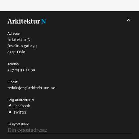
Alle utgaver
Abonnere
Adresse:
Made in Norway
Arkitektur N
Josefines gate 34
Bokomtaler
0351 Oslo
Forfattere
Telefon:
+47 23 33 25 00
Arkitekter
E-post:
redaksjon@arkitektur-n.no
Følg Arkitektur N:
Facebook
Twitter
Få nyhetsbrev: