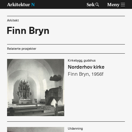
Arkitektur
N
Søk
Meny
Arkitekt
Finn Bryn
Tast retur for å søke eller esc for å lukke
Tidsskrift for arkitektur, interiør og landskap
Relaterte prosjekter
Temaer
Kirkebygg, gudshus
Norderhov kirke
Prosjekter
Finn Bryn, 1956f
Artikler
Om Arkitektur N
Siste utgave
Tidligere utgaver
Utdanning