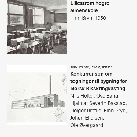
Lillestrøm høgre
Alle utgaver
almenskole
Finn Bryn, 1950
Abonnere
Made in Norway
Bokomtaler
Forfattere
Konkurranse, utkast, skisser
Konkurransen om
Arkitekter
tegninger til bygning for
Norsk Rikskringkasting
Nils Holter, Ove Bang,
Hjalmar Severin Bakstad,
Holger Bratlie, Finn Bryn,
Johan Ellefsen,
Ole Øvergaard