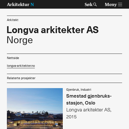
Arkitektur
N
Søk
Meny
Arkitekt
Longva arkitekter AS
Norge
Tast retur for å søke eller esc for å lukke
Tidsskrift for arkitektur, interiør og landskap
Temaer
Nettside
longva-arkitekter.no
Prosjekter
Relaterte prosjekter
Artikler
Gjenbruk, Industri
Smestad gjenbruks­
Om Arkitektur N
stasjon, Oslo
Siste utgave
Longva arkitekter AS,
2015
Tidligere utgaver