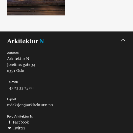
Alle utgaver
Abonnere
Made in Norway
Bokomtaler
Adresse:
Arkitektur N
Forfattere
Josefines gate 34
0351 Oslo
Arkitekter
Telefon:
+47 23 33 25 00
E-post:
redaksjon@arkitektur-n.no
Følg Arkitektur N:
Facebook
Twitter