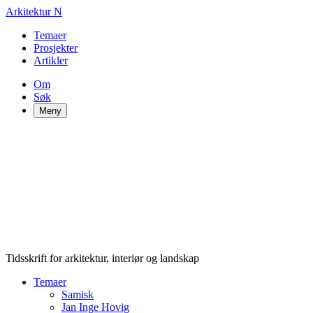
Arkitektur
N
Temaer
Prosjekter
Artikler
Om
Søk
Meny
Tidsskrift for arkitektur, interiør og landskap
Temaer
Samisk
Jan Inge Hovig