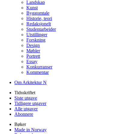
Landskap
Kunst
Byggomtale
Historie, teori
Redaksjonelt
Studentarbeider
Utstillinger
Forskning
Design
Møbler
Portrett
Essay
Konkurranser
Kommentar
Om Arkitektur N
Tidsskriftet
Siste utgave
Tidligere utgaver
Alle utgaver
Abonnere
Bøker
Made in Norway