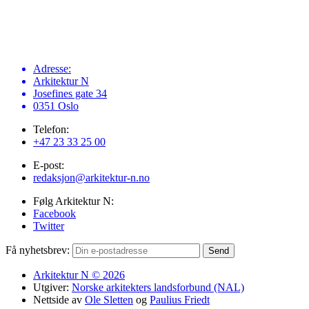
Adresse:
Arkitektur N
Josefines gate 34
0351 Oslo
Telefon:
+47 23 33 25 00
E-post:
redaksjon@arkitektur-n.no
Følg Arkitektur N:
Facebook
Twitter
Få nyhetsbrev:
Send
Arkitektur N © 2026
Utgiver:
Norske arkitekters landsforbund (NAL)
Nettside av
Ole Sletten
og
Paulius Friedt