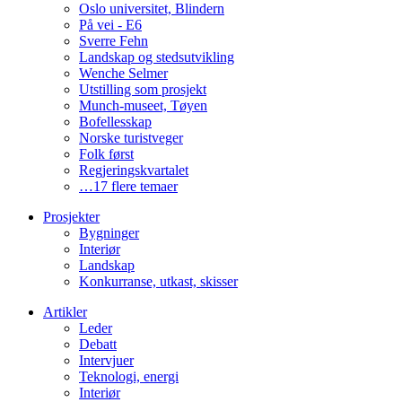
Oslo universitet, Blindern
På vei - E6
Sverre Fehn
Landskap og stedsutvikling
Wenche Selmer
Utstilling som prosjekt
Munch-museet, Tøyen
Bofellesskap
Norske turistveger
Folk først
Regjeringskvartalet
…17 flere temaer
Prosjekter
Bygninger
Interiør
Landskap
Konkurranse, utkast, skisser
Artikler
Leder
Debatt
Intervjuer
Teknologi, energi
Interiør