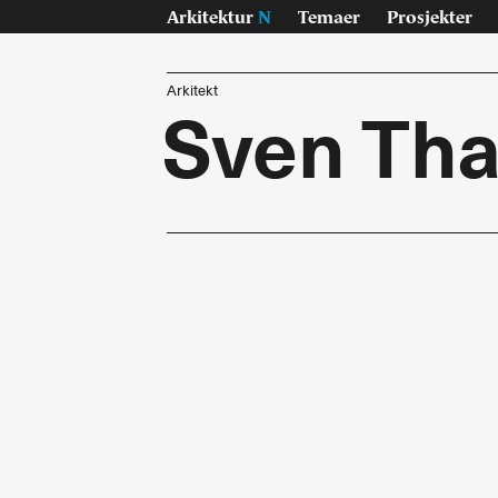
Arkitektur
N
Temaer
Prosjekter
Arkitekt
Sven Th
Temaer
Pr
Samisk
Byg
Jan Inge Hovig
Inte
Oslo universitet, Blindern
Lan
På vei - E6
Konk
Sverre Fehn