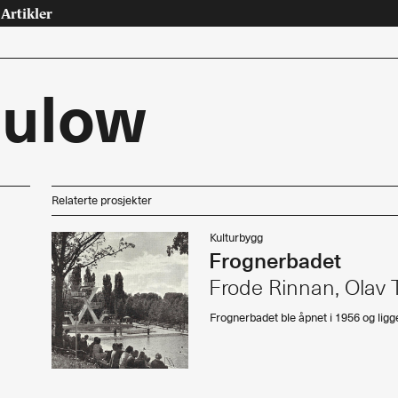
Artikler
aulow
Tast retur for å søke eller esc for å lukke
Relaterte prosjekter
Tidsskrift for arkitektur, interiør og landskap
Kulturbygg
Frognerbadet
osjekter
Artikler
Frode Rinnan, Olav 
ninger
Leder
Frognerbadet ble åpnet i 1956 og ligg
riør
Debatt
dskap
Intervjuer
urranse, utkast, skisser
Teknologi, energi
Interiør