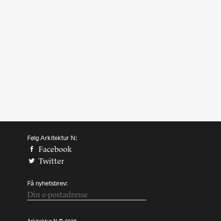
Abonnere
Bøker
Made in Norway
Bokomtaler
Bidragsytere
Forfattere
Arkitekter
Følg Arkitektur N:
Facebook
Twitter
Få nyhetsbrev: