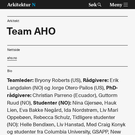
Arkitektur
N
Søk
Meny
Arkitekt
Team AHO
Tast retur for å søke eller esc for å lukke
Tidsskrift for arkitektur, interiør og landskap
Nettside
aho.no
Temaer
Bio
Prosjekter
Teamleder:
Rådgivere:
Bryony Roberts (US),
Erik
Artikler
PhD-
Langdalen (NO) og Jorge Otero-Pailos (US),
rådgivere:
Christian Parreno (Ecuador), Guttorm
Om Arkitektur N
Studenter (NO):
Ruud (NO),
Nina Gjersøe, Hauk
Lien, Eva Bakke Negård, Ida Nordstrøm, Liv Mari
Siste utgave
Oppebøen, Rebecca Schulz, Tidligere studenter
(NO): Helle Bendixen, Liv Hanstad, Med Craig Konyk
Tidligere utgaver
og studenter fra Columbia University, GSAPP, New