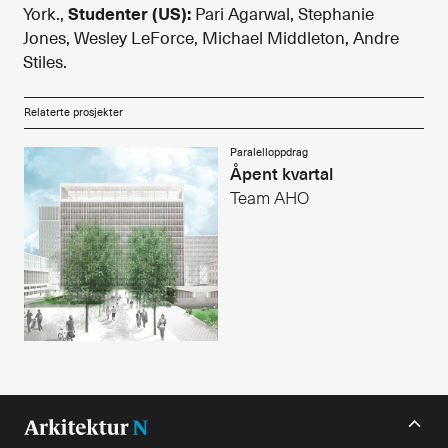
Studenter (US):
York.,
Pari Agarwal, Stephanie
Alle utgaver
Jones, Wesley LeForce, Michael Middleton, Andre
Stiles.
Abonnere
Relaterte prosjekter
Made in Norway
Paralelloppdrag
Bokomtaler
Åpent kvartal
Team AHO
Forfattere
Arkitekter