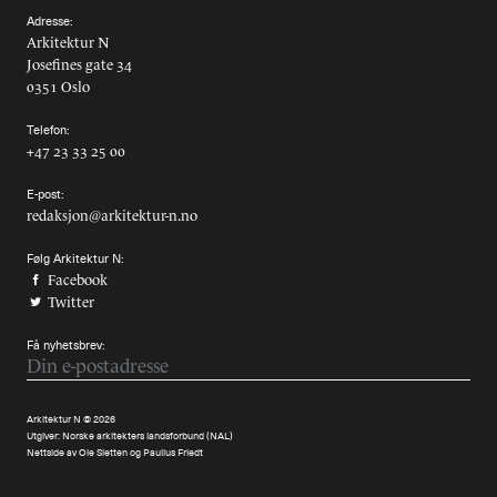
Adresse:
Arkitektur N
Josefines gate 34
0351 Oslo
Telefon:
+47 23 33 25 00
E-post:
redaksjon@arkitektur-n.no
Følg Arkitektur N:
Facebook
Twitter
Få nyhetsbrev:
Arkitektur N © 2026
Utgiver:
Norske arkitekters landsforbund (NAL)
Nettside av
Ole Sletten
og
Paulius Friedt