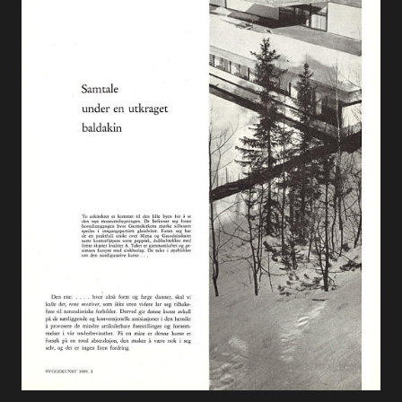
Alle utgaver
Abonnere
Made in Norway
Bokomtaler
Forfattere
Arkitekter