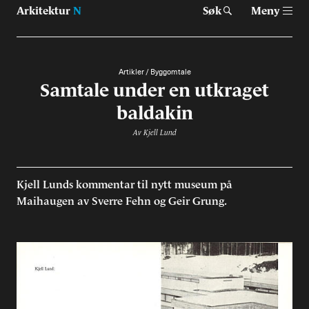
Arkitektur
N
Søk
Meny
Artikler
/
Byggomtale
Samtale under en utkraget
Tast retur for å søke eller esc for å lukke
Tidsskrift for arkitektur, interiør og landskap
baldakin
Temaer
Av
Kjell Lund
Prosjekter
Kjell Lunds kommentar til nytt museum på
Artikler
Maihaugen av Sverre Fehn og Geir Grung.
Om Arkitektur N
Siste utgave
Tidligere utgaver