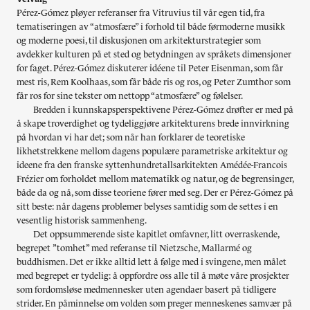
Pérez-Gómez pløyer referanser fra Vitruvius til vår egen tid, fra
tematiseringen av “atmosfære” i forhold til både førmoderne musikk
og moderne poesi, til diskusjonen om arkitekturstrategier som
avdekker kulturen på et sted og betydningen av språkets dimensjoner
for faget. Pérez-Gómez diskuterer idéene til Peter Eisenman, som får
mest ris, Rem Koolhaas, som får både ris og ros, og Peter Zumthor som
får ros for sine tekster om nettopp “atmosfære” og følelser.
Bredden i kunnskapsperspektivene Pérez-Gómez drøfter er med på
å skape troverdighet og tydeliggjøre arkitekturens brede innvirkning
på hvordan vi har det; som når han forklarer de teoretiske
likhetstrekkene mellom dagens populære parametriske arkitektur og
ideene fra den franske syttenhundretallsarkitekten Amédée-Francois
Frézier om forholdet mellom matematikk og natur, og de begrensinger,
både da og nå, som disse teoriene fører med seg. Der er Pérez-Gómez på
sitt beste: når dagens problemer belyses samtidig som de settes i en
vesentlig historisk sammenheng.
Det oppsummerende siste kapitlet omfavner, litt overraskende,
begrepet ”tomhet” med referanse til Nietzsche, Mallarmé og
buddhismen. Det er ikke alltid lett å følge med i svingene, men målet
med begrepet er tydelig: å oppfordre oss alle til å møte våre prosjekter
som fordomsløse medmennesker uten agendaer basert på tidligere
strider. En påminnelse om volden som preger menneskenes samvær på