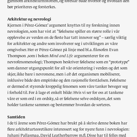
gjennom arkitekturhistorien, og foreslår både hvorfor og hvordan den
bør prioriteres og forsterkes.
Arkitektur og nevrologi
Kjernen i Pérez-Gómez’ argument knyttes til ny forskning innen
nevrologien, som har vist at ”følelsene spiller en større rolle i vår
opplevelse av verden en de fleste har tatt innover seg” – særlig viktig
for arkitekter og andre som involverer seg i utviklingen av våre
omgivelser. Her er Pérez-Gómez på linje med bl.a. filosofen Evan
Thompson ,som i boken
Mind and Life
argumenterer for en
nevrofenomenologi; Thompson beskriver følelsene som en “prototype”
som danner utgangspunkt for all vår orientering i verden og det som
skjer, ikke bare i nevronene, men i
alt
det organismen mobiliserer,
inklusive både den empiriske og den rasjonelle forståelsen. Følelsene
er dermed et styrende kroppslig fenomen som våre tanker beveger seg
i forhold til. For å lage et enkelt bilde: Hvis vi ser for oss at tankene
våre er som ord i en ordsky, så er følelsene selve ordskyen, det som
holder tankene sammen og bestemmer hvordan de sorteres.
Samtiden
I de ti årene som Pérez-Gómez har brukt på å skrive denne boken har
flere arkitekturteoretikere interessert seg for nyere funn i nevrologien:
Juhani Pallasmaa, David Leatherbarrow m.fl. Disse har til felles med