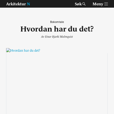
Arkitektur
N
Søk
Meny
Bokomtale
Hvordan har du det?
Tast retur for å søke eller esc for å lukke
Tidsskrift for arkitektur, interiør og landskap
Av
Einar Bjarki Malmquist
Temaer
Prosjekter
Artikler
Om Arkitektur N
Siste utgave
Tidligere utgaver