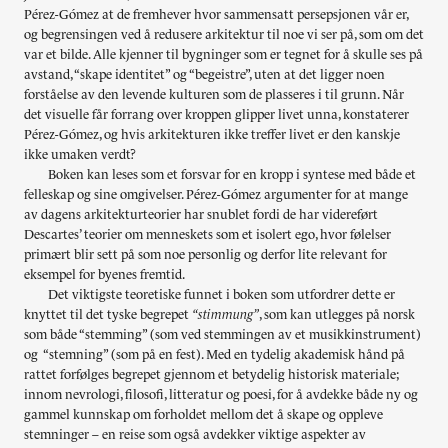
Pérez-Gómez at de fremhever hvor sammensatt persepsjonen vår er,
og begrensingen ved å redusere arkitektur til noe vi ser på, som om det
var et bilde. Alle kjenner til bygninger som er tegnet for å skulle ses på
avstand, “skape identitet” og “begeistre”, uten at det ligger noen
forståelse av den levende kulturen som de plasseres i til grunn. Når
det visuelle får forrang over kroppen glipper livet unna, konstaterer
Pérez-Gómez, og hvis arkitekturen ikke treffer livet er den kanskje
ikke umaken verdt?
Boken kan leses som et forsvar for en kropp i syntese med både et
felleskap og sine omgivelser. Pérez-Gómez argumenter for at mange
av dagens arkitekturteorier har snublet fordi de har videreført
Descartes’ teorier om menneskets som et isolert ego, hvor følelser
primært blir sett på som noe personlig og derfor lite relevant for
eksempel for byenes fremtid.
Det viktigste teoretiske funnet i boken som utfordrer dette er
knyttet til det tyske begrepet
“stimmung”
, som kan utlegges på norsk
som både “stemming” (som ved stemmingen av et musikkinstrument)
og “stemning” (som på en fest). Med en tydelig akademisk hånd på
rattet forfølges begrepet gjennom et betydelig historisk materiale;
innom nevrologi, filosofi, litteratur og poesi, for å avdekke både ny og
gammel kunnskap om forholdet mellom det å skape og oppleve
stemninger – en reise som også avdekker viktige aspekter av