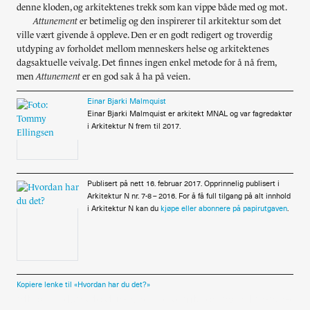
denne kloden, og arkitektenes trekk som kan vippe både med og mot.
Attunement
er betimelig og den inspirerer til arkitektur som det
ville vært givende å oppleve. Den er en godt redigert og troverdig
utdyping av forholdet mellom menneskers helse og arkitektenes
dagsaktuelle veivalg. Det finnes ingen enkel metode for å nå frem,
men
Attunement
er en god sak å ha på veien.
Einar Bjarki Malmquist
Einar Bjarki Malmquist er arkitekt MNAL og var fagredaktør
i Arkitektur N frem til 2017.
Publisert på nett 16. februar 2017. Opprinnelig publisert i
Arkitektur N nr. 7-8 – 2016. For å få full tilgang på alt innhold
i Arkitektur N kan du
kjøpe eller abonnere på papirutgaven
.
Kopiere lenke til «Hvordan har du det?»