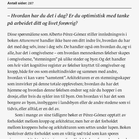
Antall sider:
287
– Hvordan har du det i dag? Er du optimistisk med tanke
på arbeidet ditt og livet forøvrig?
Disse spørsmålene som Alberto Pérez-Gómez stiller innledningsvis i
boken
Attunement
handler ikke bare om ditt indre liv, hvordan du har
det med deg selv, inne i deg selv. De handler også om hvordan du, og vi
alle, har det i omgivelsene – om hvordan menneskenes følelser skapes
i omgivelsene, ”stemningen” på ulike steder og byer. Og det handler
om
hele
vårt kognitive register av følelser knyttet til omgivelser og
kropp, både for oss som enkeltindivider og sammen med andre,
hvordan vi kan være ”samstemt”. Arkitekturen er en stemningsskaper
som innvirker på denne totale opplevelsen; hvordan du har det
hjemme og hvordan denne følelsen endrer seg når du hopper i en
drosje, eller hvis du sykler inn til byen. Om hvordan vi har det som
borgere av byen, innbyggere i landsbyen eller de andre stedene som vi
tidvis, eller alltid, er en del av.
Som i mange av sine tidligere bøker er Pérez-Gómez opptatt av
forholdet mellom kropp og arkitektur, men her er det forholdet
mellom kroppens helse og arkitekturen som settes under lupen. Boken
beskriver dette forholdet som en viktig rød tråd som kan spores