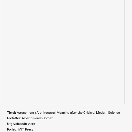
Alle utgaver
Abonnere
Made in Norway
Bokomtaler
Forfattere
Arkitekter
Tittel:
Attunement : Architectural Meaning after the Crisis of Modern Science
Forfatter:
Alberto Pérez-Gómez
Utgivelsesår:
2016
Forlag:
MIT Press