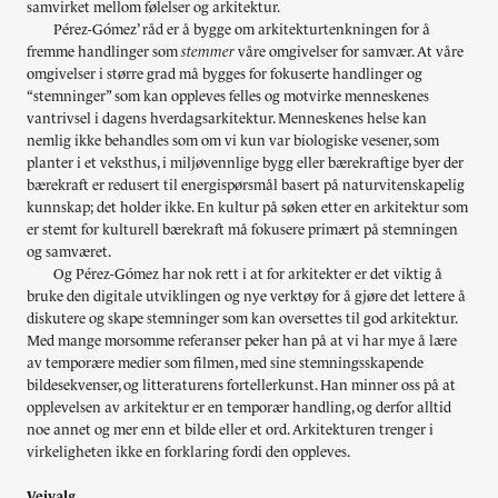
samvirket mellom følelser og arkitektur.
Pérez-Gómez’ råd er å bygge om arkitekturtenkningen for å
fremme handlinger som
stemmer
våre omgivelser for samvær. At våre
omgivelser i større grad må bygges for fokuserte handlinger og
“stemninger” som kan oppleves felles og motvirke menneskenes
vantrivsel i dagens hverdagsarkitektur. Menneskenes helse kan
nemlig ikke behandles som om vi kun var biologiske vesener, som
planter i et veksthus, i miljøvennlige bygg eller bærekraftige byer der
bærekraft er redusert til energispørsmål basert på naturvitenskapelig
kunnskap; det holder ikke. En kultur på søken etter en arkitektur som
er stemt for kulturell bærekraft må fokusere primært på stemningen
og samværet.
Og Pérez-Gómez har nok rett i at for arkitekter er det viktig å
bruke den digitale utviklingen og nye verktøy for å gjøre det lettere å
diskutere og skape stemninger som kan oversettes til god arkitektur.
Med mange morsomme referanser peker han på at vi har mye å lære
av temporære medier som filmen, med sine stemningsskapende
bildesekvenser, og litteraturens fortellerkunst. Han minner oss på at
opplevelsen av arkitektur er en temporær handling, og derfor alltid
noe annet og mer enn et bilde eller et ord. Arkitekturen trenger i
virkeligheten ikke en forklaring fordi den oppleves.
Veivalg