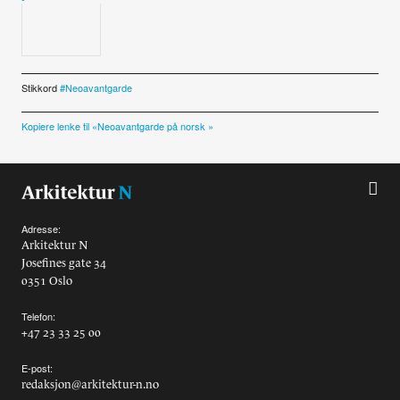
Stikkord
Neoavantgarde
Kopiere lenke til «Neoavantgarde på norsk »
Adresse:
Arkitektur N
Josefines gate 34
0351 Oslo
Telefon:
+47 23 33 25 00
E-post:
redaksjon@arkitektur-n.no