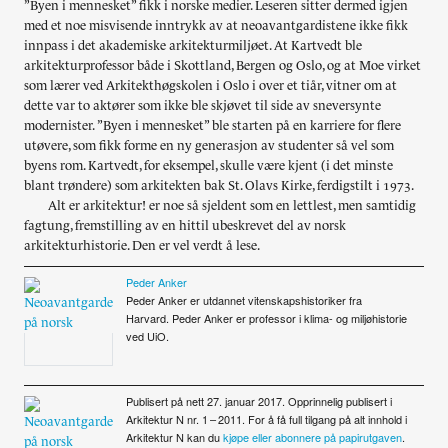
”Byen i mennesket” fikk i norske medier. Leseren sitter dermed igjen
med et noe misvisende inntrykk av at neoavantgardistene ikke fikk
innpass i det akademiske arkitekturmiljøet. At Kartvedt ble
arkitekturprofessor både i Skottland, Bergen og Oslo, og at Moe virket
som lærer ved Arkitekthøgskolen i Oslo i over et tiår, vitner om at
dette var to aktører som ikke ble skjøvet til side av sneversynte
modernister. ”Byen i mennesket” ble starten på en karriere for flere
utøvere, som fikk forme en ny generasjon av studenter så vel som
byens rom. Kartvedt, for eksempel, skulle være kjent (i det minste
blant trøndere) som arkitekten bak St. Olavs Kirke, ferdigstilt i 1973.
Alt er arkitektur! er noe så sjeldent som en lettlest, men samtidig
fagtung, fremstilling av en hittil ubeskrevet del av norsk
arkitekturhistorie. Den er vel verdt å lese.
Peder Anker
Peder Anker er utdannet vitenskapshistoriker fra
Harvard. Peder Anker er professor i klima- og miljøhistorie
ved UiO.
Publisert på nett 27. januar 2017. Opprinnelig publisert i
Arkitektur N nr. 1 – 2011. For å få full tilgang på alt innhold i
Arkitektur N kan du
kjøpe eller abonnere på papirutgaven
.