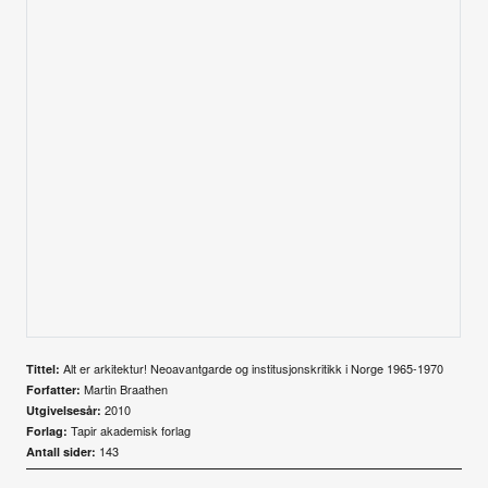
Alle utgaver
Abonnere
Made in Norway
Bokomtaler
Forfattere
Arkitekter
Alt er arkitektur! Neoavantgarde og institusjonskritikk i Norge 1965-1970
Tittel:
Martin Braathen
Forfatter:
2010
Utgivelsesår:
Tapir akademisk forlag
Forlag:
143
Antall sider: