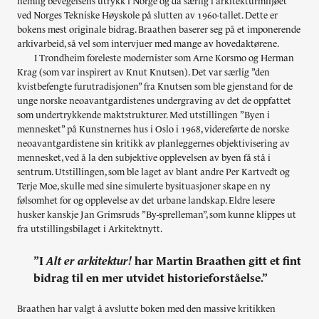
nemlig bevegelsens utrykk i Norge og da særlig i arkitekturmiljøet
ved Norges Tekniske Høyskole på slutten av 1960-tallet. Dette er
bokens mest originale bidrag. Braathen baserer seg på et imponerende
arkivarbeid, så vel som intervjuer med mange av hovedaktørene.
I Trondheim foreleste modernister som Arne Korsmo og Herman
Krag (som var inspirert av Knut Knutsen). Det var særlig ”den
kvistbefengte furutradisjonen” fra Knutsen som ble gjenstand for de
unge norske neoavantgardistenes undergraving av det de oppfattet
som undertrykkende maktstrukturer. Med utstillingen ”Byen i
mennesket” på Kunstnernes hus i Oslo i 1968, videreførte de norske
neoavantgardistene sin kritikk av planleggernes objektivisering av
mennesket, ved å la den subjektive opplevelsen av byen få stå i
sentrum. Utstillingen, som ble laget av blant andre Per Kartvedt og
Terje Moe, skulle med sine simulerte bysituasjoner skape en ny
følsomhet for og opplevelse av det urbane landskap. Eldre lesere
husker kanskje Jan Grimsruds ”By-sprelleman”, som kunne klippes ut
fra utstillingsbilaget i Arkitektnytt.
”I
Alt er arkitektur!
har Martin Braathen gitt et fint
bidrag til en mer utvidet historieforståelse.”
Braathen har valgt å avslutte boken med den massive kritikken