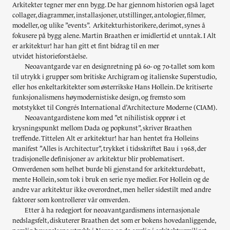
Arkitekter tegner mer enn bygg. De har gjennom historien også laget
collager, diagrammer, installasjoner, utstillinger, antologier, filmer,
modeller, og ulike ”events”. Arkitekturhistorikere, derimot, synes å
fokusere på bygg alene. Martin Braathen er imidlertid et unntak. I Alt
er arkitektur! har han gitt et fint bidrag til en mer
utvidet historieforståelse.
Neoavantgarde var en designretning på 60- og 70-tallet som kom
til utrykk i grupper som britiske Archigram og italienske Superstudio,
eller hos enkeltarkitekter som østerrikske Hans Hollein. De kritiserte
funksjonalismens høymodernistiske design, og fremsto som
motstykket til Congrés International d’Architecture Moderne (CIAM).
Neoavantgardistene kom med ”et nihilistisk opprør i et
krysningspunkt mellom Dada og popkunst”, skriver Braathen
treffende. Tittelen Alt er arkitektur! har han hentet fra Holleins
manifest ”Alles is Architectur”, trykket i tidsskriftet Bau i 1968, der
tradisjonelle definisjoner av arkitektur blir problematisert.
Omverdenen som helhet burde bli gjenstand for arkitekturdebatt,
mente Hollein, som tok i bruk en serie nye medier. For Hollein og de
andre var arkitektur ikke overordnet, men heller sidestilt med andre
faktorer som kontrollerer vår omverden.
Etter å ha redegjort for neoavantgardismens internasjonale
nedslagsfelt, diskuterer Braathen det som er bokens hovedanliggende,