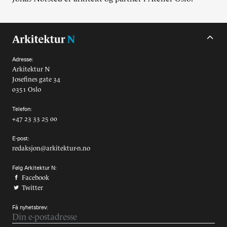
Alle utgaver
Abonnere
Made in Norway
Adresse:
Arkitektur N
Josefines gate 34
Bokomtaler
0351 Oslo
Forfattere
Telefon:
+47 23 33 25 00
Arkitekter
E-post:
redaksjon@arkitektur-n.no
Følg Arkitektur N:
Facebook
Twitter
Få nyhetsbrev: