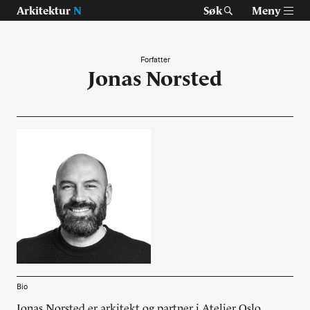
Arkitektur
N
Søk
Meny
Forfatter
Jonas Norsted
Tast retur for å søke eller esc for å lukke
Tidsskrift for arkitektur, interiør og landskap
Temaer
Prosjekter
Artikler
Om Arkitektur N
Siste utgave
Bio
Tidligere utgaver
Jonas Norsted er arkitekt og partner i Atelier Oslo.