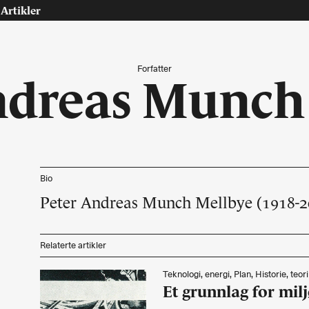
Artikler
Forfatter
ndreas Munch
Tast retur for å søke eller esc for å lukke
Tidsskrift for arkitektur, interiør og landskap
Bio
Peter Andreas Munch Mellbye (1918-2
osjekter
Artikler
ninger
Leder
Relaterte artikler
riør
Debatt
dskap
Intervjuer
Teknologi, energi, Plan, Historie, teori
urranse, utkast, skisser
Teknologi, energi
Et grunnlag for mil
Interiør