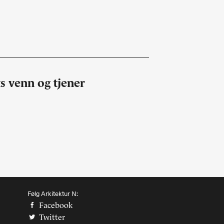
Abonnere
Bøker
Made in Norway
Bokomtaler
Bidragsytere
s venn og tjener
Forfattere
Arkitekter
Følg Arkitektur N:
Facebook
Twitter