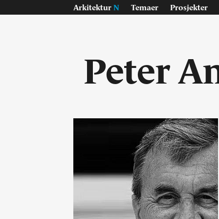
Arkitektur
N
Temaer
Prosjekter
Peter A
Temaer
Pr
Samisk
Byg
Jan Inge Hovig
Inte
Oslo universitet, Blindern
Lan
På vei - E6
Konk
Sverre Fehn