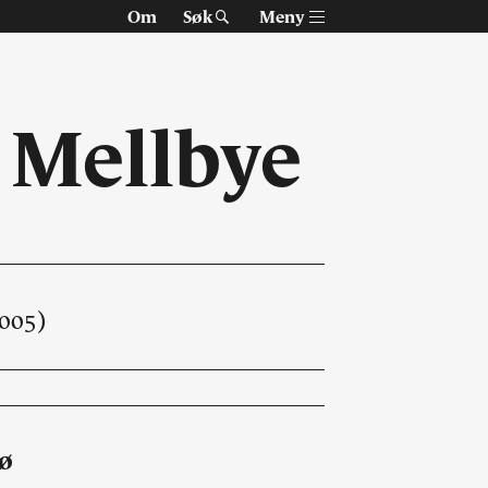
Om
Søk
Meny
 Mellbye
005)
Om Arkitektur N
Tidsskriftet
Siste utgave
Tidligere utgaver
jø
Alle utgaver