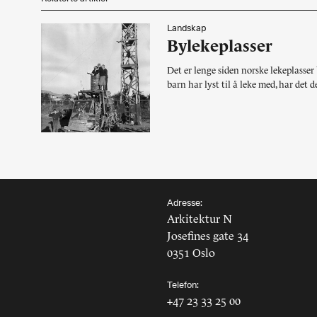
Landskap
Kunst
Landskap
Bylekeplasser
Byggomtale
Historie, teori
Det er lenge siden norske lekeplasser 
Redaksjonelt
barn har lyst til å leke med, har det d
Studentarbeider
Utstillinger
Forskning
Design
Møbler
Portrett
Essay
Adresse:
Konkurranser
Arkitektur N
Kommentar
Josefines gate 34
0351 Oslo
Telefon:
+47 23 33 25 00