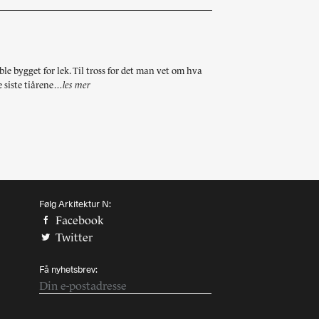
Abonnere
Bøker
Made in Norway
ble bygget for lek. Til tross for det man vet om hva
Bokomtaler
e siste tiårene
…les mer
Bidragsytere
Forfattere
Arkitekter
Følg Arkitektur N:
Facebook
Twitter
Få nyhetsbrev: