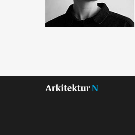
Landskap og stedsutvikling
Wenche Selmer
Utstilling som prosjekt
Munch-museet, Tøyen
Bofellesskap
Norske turistveger
Folk først
Regjeringskvartalet
…17 flere temaer