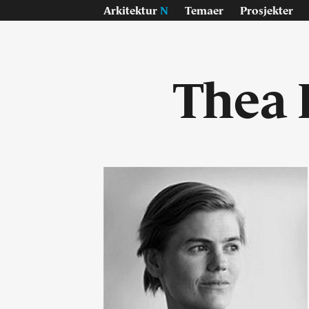
Arkitektur
N
Temaer
Prosjekter
​The
Temaer
Pr
Samisk
Byg
Jan Inge Hovig
Inte
Oslo universitet, Blindern
Lan
På vei - E6
Konk
Sverre Fehn