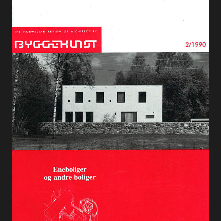
Alle utgaver
Abonnere
Made in Norway
Bokomtaler
Forfattere
Arkitekter