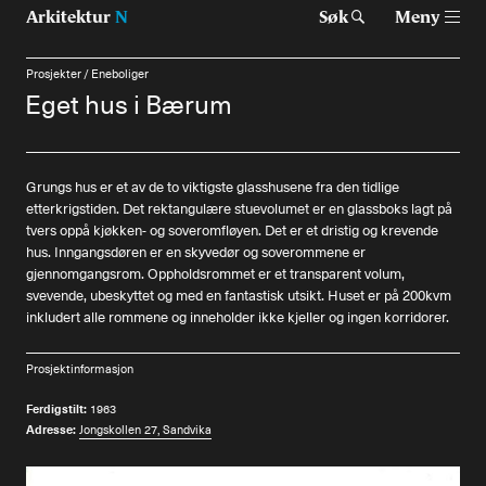
Arkitektur
N
Søk
Meny
Prosjekter
/
Eneboliger
Eget hus i Bærum
Tast retur for å søke eller esc for å lukke
Tidsskrift for arkitektur, interiør og landskap
Grungs hus er et av de to viktigste glasshusene fra den tidlige
etterkrigstiden. Det rektangulære stuevolumet er en glassboks lagt på
Temaer
tvers oppå kjøkken- og soveromfløyen. Det er et dristig og krevende
hus. Inngangsdøren er en skyvedør og soverommene er
Prosjekter
gjennomgangsrom. Oppholdsrommet er et transparent volum,
svevende, ubeskyttet og med en fantastisk utsikt. Huset er på 200kvm
Artikler
inkludert alle rommene og inneholder ikke kjeller og ingen korridorer.
Om Arkitektur N
Prosjektinformasjon
Siste utgave
Ferdigstilt:
1963
Adresse:
Jongskollen 27, Sandvika
Tidligere utgaver