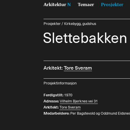
Arkitektur
N
Temaer
Prosjekter
Prosjekter
/
Kirkebygg, gudshus
Slettebakken 
Arkitekt:
Tore Sveram
Prosjektinformasjon
Temaer
Pr
Ferdigstilt:
1970
Samisk
Byg
Adresse:
Vilhelm Bjerknes vei 31
Jan Inge Hovig
Inte
Arkitekt:
Tore Sveram
Oslo universitet, Blindern
Lan
Medarbeidere:
Per Bagstevold og Oddmund Eidsne
På vei - E6
Konk
Sverre Fehn