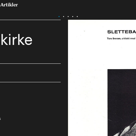
Artikler
kirke
Tast retur for å søke eller esc for å lukke
Tidsskrift for arkitektur, interiør og landskap
osjekter
Artikler
ninger
Leder
riør
Debatt
dskap
Intervjuer
s
urranse, utkast, skisser
Teknologi, energi
Interiør