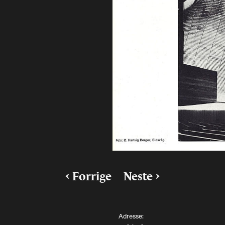
Landskap
Kunst
Byggomtale
Historie, teori
Redaksjonelt
Studentarbeider
Utstillinger
Forskning
Design
Møbler
Portrett
Essay
Konkurranser
Kommentar
Forrige
Neste
Adresse: