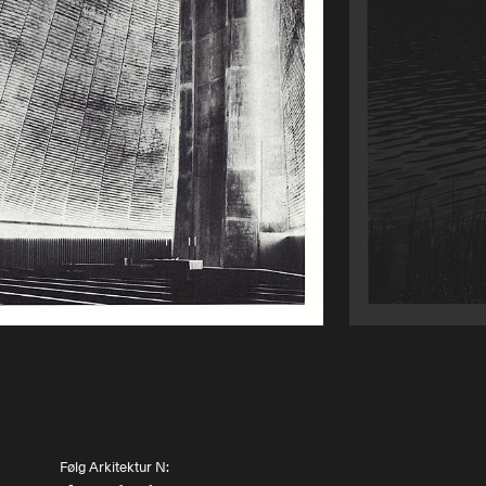
Abonnere
Bøker
Made in Norway
Bokomtaler
Bidragsytere
Forfattere
Arkitekter
Følg Arkitektur N: