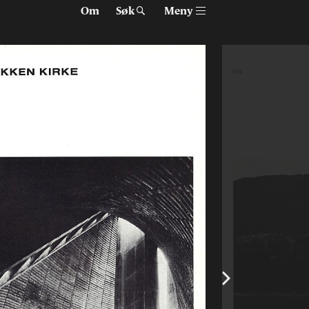
Om
Søk
Meny
Om Arkitektur N
Tidsskriftet
Siste utgave
Tidligere utgaver
Alle utgaver