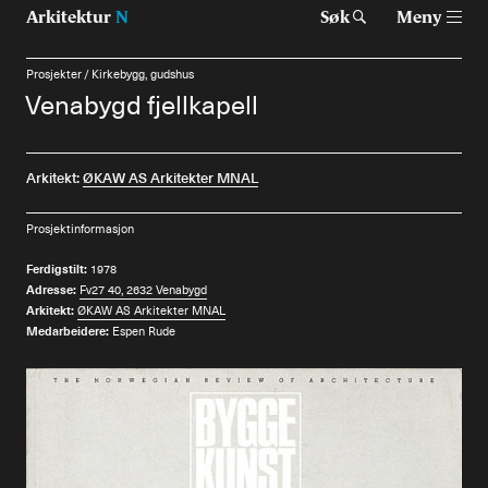
Arkitektur
N
Søk
Meny
Prosjekter
/
Kirkebygg, gudshus
Venabygd fjellkapell
Tast retur for å søke eller esc for å lukke
Tidsskrift for arkitektur, interiør og landskap
Arkitekt:
ØKAW AS Arkitekter MNAL
Temaer
Prosjektinformasjon
Prosjekter
Ferdigstilt:
1978
Adresse:
Fv27 40, 2632 Venabygd
Artikler
Arkitekt:
ØKAW AS Arkitekter MNAL
Medarbeidere:
Espen Rude
Om Arkitektur N
Siste utgave
Tidligere utgaver