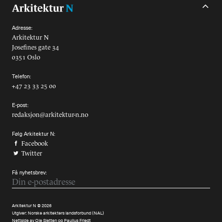
Adresse:
Arkitektur N
Josefines gate 34
0351 Oslo
Telefon:
+47 23 33 25 00
E-post:
redaksjon@arkitektur-n.no
Følg Arkitektur N:
Facebook
Twitter
Få nyhetsbrev:
Arkitektur N © 2026
Utgiver:
Norske arkitekters landsforbund (NAL)
Nettside av
Ole Sletten
og
Paulius Friedt