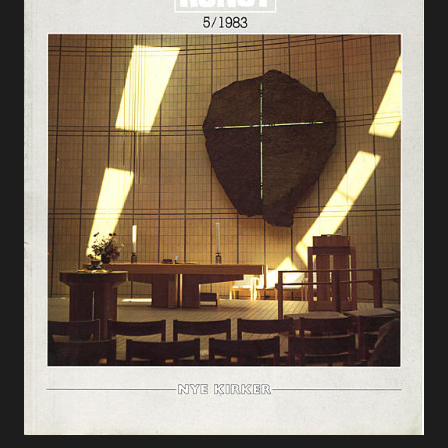
Alle utgaver
Abonnere
Made in Norway
Bokomtaler
Forfattere
Arkitekter