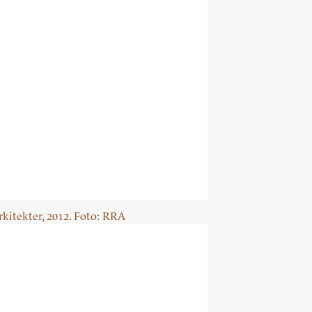
ng som
ekt
r. 8-1994