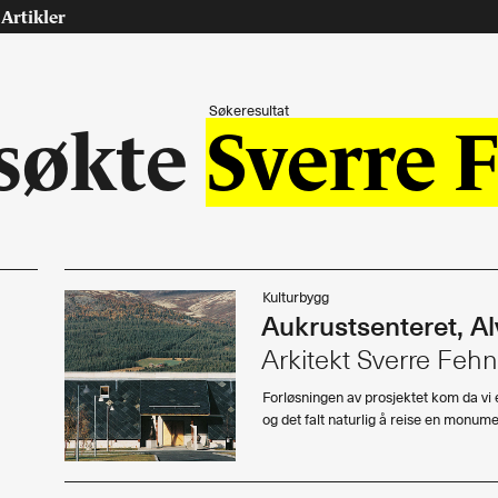
Artikler
Søkeresultat
søkte
Sverre 
Tast retur for å søke eller esc for å lukke
Tidsskrift for arkitektur, interiør og landskap
Kulturbygg
Aukrustsenteret, Al
osjekter
Artikler
Arkitekt Sverre Feh
ninger
Leder
Forløsningen av prosjektet kom da vi e
riør
Debatt
og det falt naturlig å reise en monu
dskap
Intervjuer
urranse, utkast, skisser
Teknologi, energi
Interiør