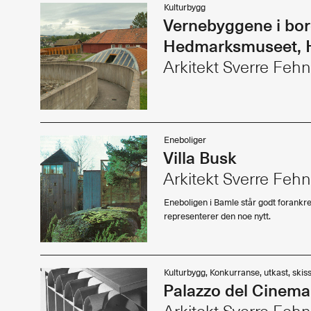
Kulturbygg
Landskap
Vernebyggene i bo
Kunst
Hedmarksmuseet, 
Byggomtale
Historie, teori
Arkitekt Sverre Feh
Redaksjonelt
Studentarbeider
Utstillinger
Forskning
Eneboliger
Design
Villa Busk
Møbler
Arkitekt Sverre Feh
Portrett
Essay
Eneboligen i Bamle står godt forankre
Konkurranser
representerer den noe nytt.
Kommentar
Kulturbygg, Konkurranse, utkast, skis
Palazzo del Cinema