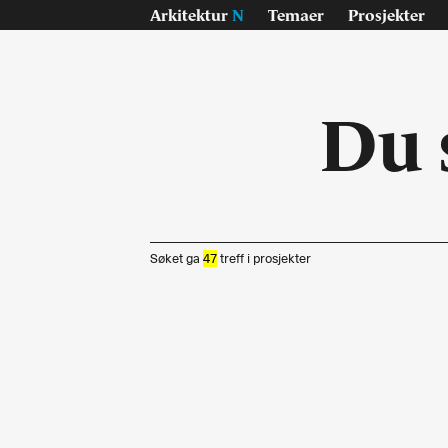
Arkitektur
N
Temaer
Prosjekter
Du 
Søket ga
47
treff i
prosjekter
Temaer
Pr
Samisk
Byg
Jan Inge Hovig
Inte
Oslo universitet, Blindern
Lan
På vei - E6
Konk
Sverre Fehn