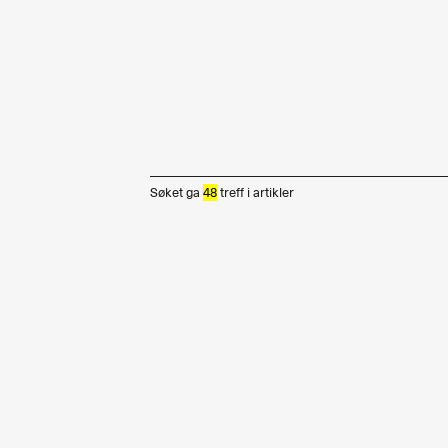
Søket ga
48
treff i
artikler