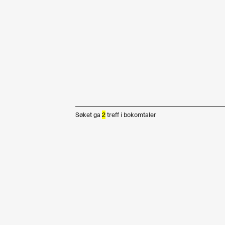
Søket ga
2
treff i
bokomtaler