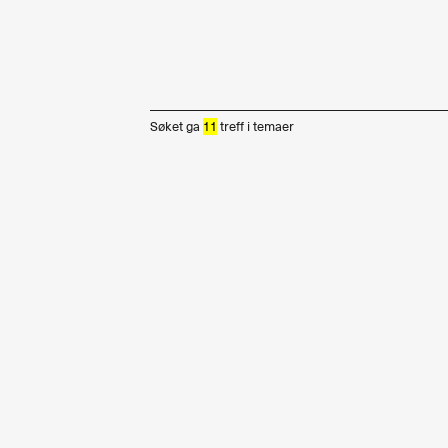
Søket ga
11
treff i
temaer