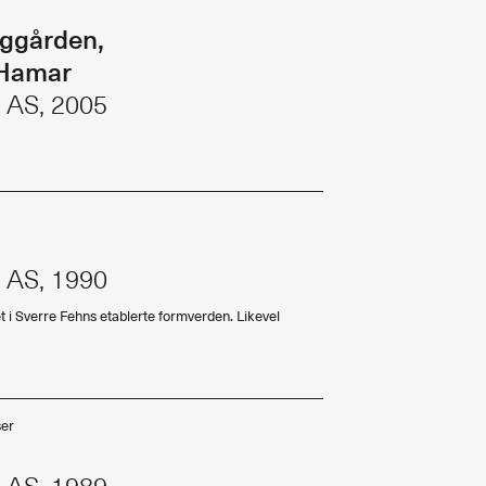
Abonnere
rggården,
Bøker
Hamar
Made in Norway
n AS, 2005
Bokomtaler
Bidragsytere
Forfattere
Arkitekter
n AS, 1990
t i Sverre Fehns etablerte formverden. Likevel
ser