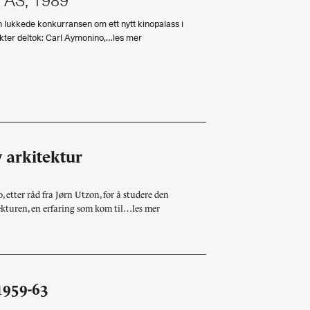
n AS, 1989
 lukkede konkurransen om ett nytt kinopalass i
ekter deltok: Carl Aymonino,…les mer
 arkitektur
 etter råd fra Jørn Utzon, for å studere den
kturen, en erfaring som kom til…les mer
959-63