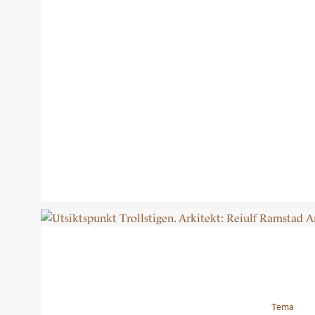
Tema
Utstilli
prosj
Tema fra Byggekunst n
Tema