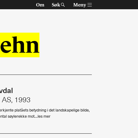
Om
Søk
Meny
Fehn
vdal
Om Arkitektur N
n AS, 1993
Tidsskriftet
rkjente platåets betydning i det landskapelige bilde,
Siste utgave
mental søylerekke mot…les mer
Tidligere utgaver
Alle utgaver