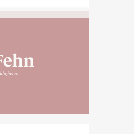
Fehn
yldigheten