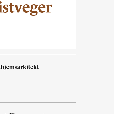
istveger
dhjemsarkitekt