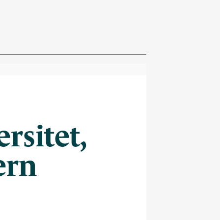
rsitet,
ern