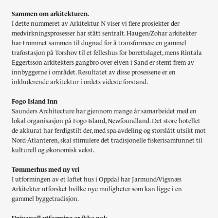
Sammen om arkitekturen.
I dette nummeret av Arkitektur N viser vi flere prosjekter der
medvirkningsprosesser har stått sentralt. Haugen/Zohar arkitekter
har trommet sammen til dugnad for å transformere en gammel
trafostasjon på Torshov til et felleshus for borettslaget, mens Rintala
Eggertsson arkitekters gangbro over elven i Sand er stemt frem av
innbyggerne i området. Resultatet av disse prosessene er en
inkluderende arkitektur i ordets videste forstand.
Fogo Island Inn
Saunders Architecture har gjennom mange år samarbeidet med en
lokal organisasjon på Fogo Island, Newfoundland. Det store hotellet
de akkurat har ferdigstilt der, med spa-avdeling og storslått utsikt mot
Nord-Atlanteren, skal stimulere det tradisjonelle fiskerisamfunnet til
kulturell og økonomisk vekst.
Tømmerhus med ny vri
I utformingen av et laftet hus i Oppdal har Jarmund/Vigsnæs
Arkitekter utforsket hvilke nye muligheter som kan ligge i en
gammel byggetradisjon.