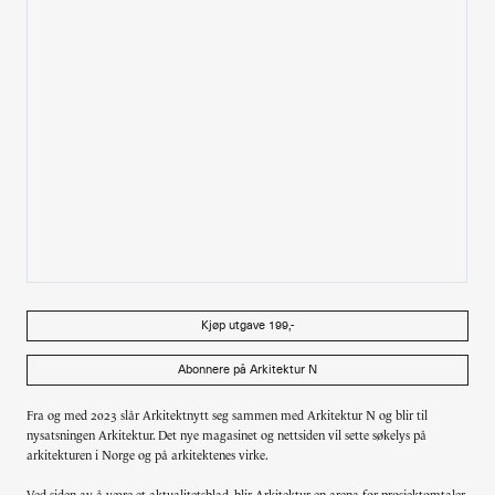
Alle utgaver
Abonnere
Made in Norway
Bokomtaler
Forfattere
Arkitekter
Kjøp utgave 199,-
Abonnere på Arkitektur N
Fra og med 2023 slår Arkitektnytt seg sammen med Arkitektur N og blir til
nysatsningen Arkitektur. Det nye magasinet og nettsiden vil sette søkelys på
arkitekturen i Norge og på arkitektenes virke.