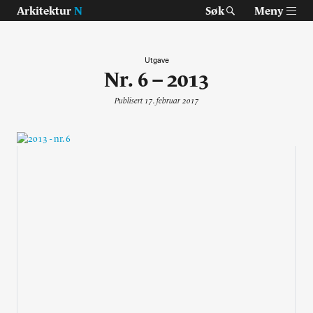
Arkitektur
N
Søk
Meny
Utgave
Nr. 6 – 2013
Tast retur for å søke eller esc for å lukke
Tidsskrift for arkitektur, interiør og landskap
Publisert 17. februar 2017
Temaer
Prosjekter
Artikler
Om Arkitektur N
Siste utgave
Tidligere utgaver