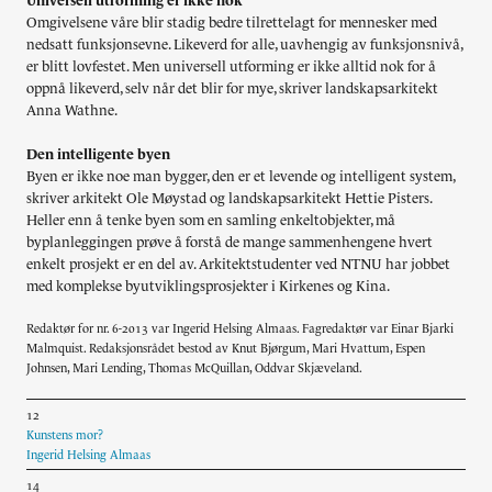
Universell utforming er ikke nok
Omgivelsene våre blir stadig bedre tilrettelagt for mennesker med
nedsatt funksjonsevne. Likeverd for alle, uavhengig av funksjonsnivå,
er blitt lovfestet. Men universell utforming er ikke alltid nok for å
oppnå likeverd, selv når det blir for mye, skriver landskapsarkitekt
Anna Wathne.
Den intelligente byen
Byen er ikke noe man bygger, den er et levende og intelligent system,
skriver arkitekt Ole Møystad og landskapsarkitekt Hettie Pisters.
Heller enn å tenke byen som en samling enkeltobjekter, må
byplanleggingen prøve å forstå de mange sammenhengene hvert
enkelt prosjekt er en del av. Arkitektstudenter ved NTNU har jobbet
med komplekse byutviklingsprosjekter i Kirkenes og Kina.
Redaktør for nr. 6-2013 var Ingerid Helsing Almaas. Fagredaktør var Einar Bjarki
Malmquist. Redaksjonsrådet bestod av Knut Bjørgum, Mari Hvattum, Espen
Johnsen, Mari Lending, Thomas McQuillan, Oddvar Skjæveland.
12
Kunstens mor?
Ingerid Helsing Almaas
14