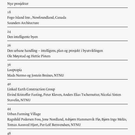
Nye prosjekter
18
Fogo Island Inn , Newfoundland, Canada
Saunders Architecture
24
Den intelligente byen
26
Den urbane handling – intelligens, plan og prosjekt i byutviklingen
Ole Møystad og Hettie Pisters
36
Looptopia
Mads Nermo og Jostein Breines, NTNU
40
Linked Earth Construction Group
Eivind Kristoffer Fasting, Peter Kleven, Anders Elias Tschernutter, Nicolai Sixten
Stavelin, NTNU
44
Urban Farming Village
Ragnhild Pedersen Foss, Jone Nordland, Asbjørn Hammervik Flø, Bjørn Inge Melås,
Tomas Aassved Hjort, Per-Leif Bersvendsen, NTNU
48