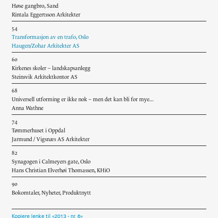
Høse gangbro, Sand
Rintala Eggertsson Arkitekter
54
Transformasjon av en trafo, Oslo
Haugen/Zohar Arkitekter AS
60
Kirkenes skoler – landskapsanlegg
Steinsvik Arkitektkontor AS
68
Universell utforming er ikke nok – men det kan bli for mye...
Anna Wathne
74
Tømmerhuset i Oppdal
Jarmund / Vigsnæs AS Arkitekter
82
Synagogen i Calmeyers gate, Oslo
Hans Christian Elverhøi Thomassen, KHiO
90
Bokomtaler, Nyheter, Produktnytt
Kopiere lenke til «2013 - nr. 6»