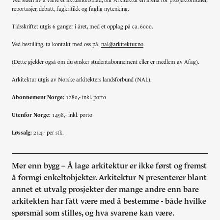
Ved siden av å være et aktualitetsblad, blir Arkitektur en arena for prosjektomtaler,
reportasjer, debatt, fagkritikk og faglig nytenking.
Tidsskriftet utgis 6 ganger i året, med et opplag på ca. 6000.
Ved bestilling, ta kontakt med oss på:
nal@arkitektur.no
.
(Dette gjelder også om du ønsker studentabonnement eller er medlem av Afag).
Arkitektur utgis av Norske arkitekters landsforbund (NAL).
Abonnement Norge:
1280,- inkl. porto
Utenfor Norge:
1498,- inkl. porto
Løssalg:
214,- per stk.
Mer enn bygg – Å lage arkitektur er ikke først og fremst
å formgi enkeltobjekter. Arkitektur N presenterer blant
annet et utvalg prosjekter der mange andre enn bare
arkitekten har fått være med å bestemme - både hvilke
spørsmål som stilles, og hva svarene kan være.