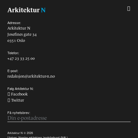
Alle utgaver
Abonnere
Adresse:
Arkitektur N
Josefines gate 34
Made in Norway
0351 Oslo
Bokomtaler
Telefon:
+47 23 33 25 00
Forfattere
E-post:
redaksjon@arkitektur-n.no
Arkitekter
Følg Arkitektur N:
Facebook
Twitter
Få nyhetsbrev:
Arkitektur N © 2026
Utgiver:
Norske arkitekters landsforbund (NAL)