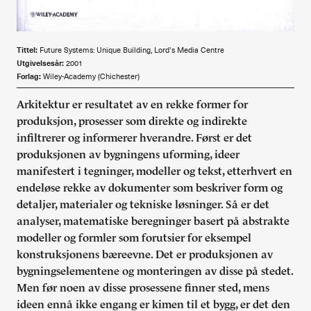
Alle utgaver
Abonnere
Tittel:
Future Systems: Unique Building, Lord’s Media Centre
Utgivelsesår:
2001
Forlag:
Wiley-Academy (Chichester)
Made in Norway
Arkitektur er resultatet av en rekke former for
Bokomtaler
produksjon, prosesser som direkte og indirekte
infiltrerer og informerer hverandre. Først er det
Forfattere
produksjonen av bygningens uforming, ideer
manifestert i tegninger, modeller og tekst, etterhvert en
Arkitekter
endeløse rekke av dokumenter som beskriver form og
detaljer, materialer og tekniske løsninger. Så er det
analyser, matematiske beregninger basert på abstrakte
modeller og formler som forutsier for eksempel
konstruksjonens bæreevne. Det er produksjonen av
bygningselementene og monteringen av disse på stedet.
Men før noen av disse prosessene finner sted, mens
ideen ennå ikke engang er kimen til et bygg, er det den