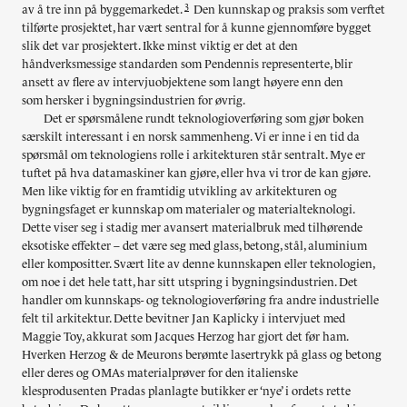
3
av å tre inn på byggemarkedet.
Den kunnskap og praksis som verftet
tilførte prosjektet, har vært sentral for å kunne gjennomføre bygget
slik det var prosjektert. Ikke minst viktig er det at den
håndverksmessige standarden som Pendennis representerte, blir
ansett av flere av intervjuobjektene som langt høyere enn den
som hersker i bygningsindustrien for øvrig.
Det er spørsmålene rundt teknologioverføring som gjør boken
særskilt interessant i en norsk sammenheng. Vi er inne i en tid da
spørsmål om teknologiens rolle i arkitekturen står sentralt. Mye er
tuftet på hva datamaskiner kan gjøre, eller hva vi tror de kan gjøre.
Men like viktig for en framtidig utvikling av arkitekturen og
bygningsfaget er kunnskap om materialer og materialteknologi.
Dette viser seg i stadig mer avansert materialbruk med tilhørende
eksotiske effekter – det være seg med glass, betong, stål, aluminium
eller kompositter. Svært lite av denne kunnskapen eller teknologien,
om noe i det hele tatt, har sitt utspring i bygningsindustrien. Det
handler om kunnskaps- og teknologioverføring fra andre industrielle
felt til arkitektur. Dette bevitner Jan Kaplicky i intervjuet med
Maggie Toy, akkurat som Jacques Herzog har gjort det før ham.
Hverken Herzog & de Meurons berømte lasertrykk på glass og betong
eller deres og OMAs materialprøver for den italienske
klesprodusenten Pradas planlagte butikker er ‘nye’ i ordets rette