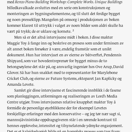
med
Renzo Piano Building Workshop: Complete Works. Unique Buildings
billedkavalkade avsluttes med en serie om konstruksjonen og
monteringen av bygningselementene, og til slutt det ferdige bygget
og noen presseklipp. Mangelen på omsorg i produksjonen av boken
kommer klarest til uttrykk i valget av noen bilder som aldri skulle ha
2
vært på trykk; de er uklare og kornete.
Men så er det altså intervjuene midt i boken. I disse makter
Maggie Toy å fange inn og beskrive en prosess som under fernissen av
alt annet boken forsøker å være, endelig framstår som et unikt
dokument. Hun har intervjuet en av eierne av båtverftet, Pendennis
Shipyard, som var hovedentreprenør for bygget minus de to
betongsøylene det står på, og ansvarlig ingeniør hos Ove Arup, David
Glover. Så har hun snakket med to representanter for Marylebone
Cricket Club, og eierne av Future Systems, ekteparet Jan Kaplicky og
Amanda Levete.
Samlet gir disse intervjuene et fascinerende innblikk i de fasene
som planleggingen, utformingen og realiseringen av Lord’s Media
Centre utgjør. Tross intervjuenes relative knapphet makter Toy å
formidle de personlige øyeblikkene der for eksempel Levetes
forskjellige erfaringer med den konservative – og jeg tør nær sagt si,
mannssjåvinistiske oppdragsgiveren står i en rørende kontrast til
hennes opplevelse, intensitet og tilsynelatende ydmyke engasjement.
Det er et kaleidoskopisk bilde på en kompleks prosess som trer fram: