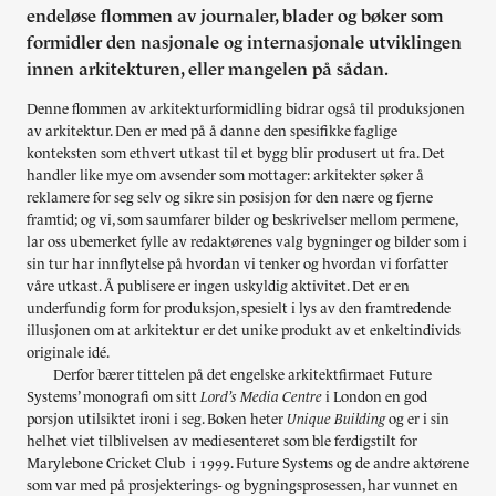
endeløse flommen av journaler, blader og bøker som
formidler den nasjonale og internasjonale utviklingen
innen arkitekturen, eller mangelen på sådan.
Denne flommen av arkitekturformidling bidrar også til produksjonen
av arkitektur. Den er med på å danne den spesifikke faglige
konteksten som ethvert utkast til et bygg blir produsert ut fra. Det
handler like mye om avsender som mottager: arkitekter søker å
reklamere for seg selv og sikre sin posisjon for den nære og fjerne
framtid; og vi, som saumfarer bilder og beskrivelser mellom permene,
lar oss ubemerket fylle av redaktørenes valg bygninger og bilder som i
sin tur har innflytelse på hvordan vi tenker og hvordan vi forfatter
våre utkast. Å publisere er ingen uskyldig aktivitet. Det er en
underfundig form for produksjon, spesielt i lys av den framtredende
illusjonen om at arkitektur er det unike produkt av et enkeltindivids
originale idé.
Derfor bærer tittelen på det engelske arkitektfirmaet Future
Systems’ monografi om sitt
Lord’s Media Centre
i London en god
porsjon utilsiktet ironi i seg. Boken heter
Unique Building
og er i sin
helhet viet tilblivelsen av mediesenteret som ble ferdigstilt for
Marylebone Cricket Club i 1999. Future Systems og de andre aktørene
som var med på prosjekterings- og bygningsprosessen, har vunnet en