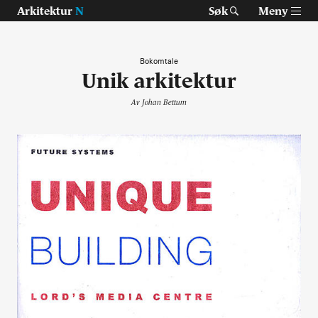
Arkitektur
N
Søk
Meny
Bokomtale
Unik arkitektur
Tast retur for å søke eller esc for å lukke
Tidsskrift for arkitektur, interiør og landskap
Av
Johan Bettum
Temaer
Prosjekter
Artikler
Om Arkitektur N
Siste utgave
Tidligere utgaver