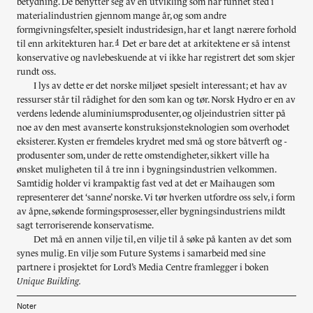
betydning. De benytter seg av en utvikling som har funnet sted i
materialindustrien gjennom mange år, og som andre
formgivningsfelter, spesielt industridesign, har et langt nærere forhold
4
til enn arkitekturen har.
Det er bare det at arkitektene er så intenst
konservative og navlebeskuende at vi ikke har registrert det som skjer
rundt oss.
I lys av dette er det norske miljøet spesielt interessant; et hav av
ressurser står til rådighet for den som kan og tør. Norsk Hydro er en av
verdens ledende aluminiumsprodusenter, og oljeindustrien sitter på
noe av den mest avanserte konstruksjonsteknologien som overhodet
eksisterer. Kysten er fremdeles krydret med små og store båtverft og -
produsenter som, under de rette omstendigheter, sikkert ville ha
ønsket muligheten til å tre inn i bygningsindustrien velkommen.
Samtidig holder vi krampaktig fast ved at det er Maihaugen som
representerer det ‘sanne’ norske. Vi tør hverken utfordre oss selv, i form
av åpne, søkende formingsprosesser, eller bygningsindustriens mildt
sagt terroriserende konservatisme.
Det må en annen vilje til, en vilje til å søke på kanten av det som
synes mulig. En vilje som Future Systems i samarbeid med sine
partnere i prosjektet for Lord’s Media Centre framlegger i boken
Unique Building.
Noter