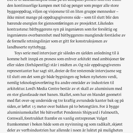
den kontinuerlige kampen mot tid og penger som preger alle store
byggeoppdrag, viljen og visjonene til en liten gruppe mennesker –
ikke minst mange på oppdragsgiverens side – som til slutt blir den
bærende energien for gjennomføringen av prosjektet. Likeledes
kontrastene: båtbyggerens syn på ingeniøren som for forsiktig og
ingeniørens overbærenhet med båtbyggerens manglende forståelse av
de formelle retningslinjer som er gitt for konstruksjonen av
landbaserte nyttebygg.
Toys serie med intervjuer gir således en sjelden anledning til å
komme helt innpå en prosess som enhver arkitekt med ambisjoner før
eller siden (forhåpentlig) står i midten av. Og når oppdragsgiverens
representanter har sagt sitt, dreier de fire resterende intervjuene seg
til slutt om det som gir både bygningen og boken nyhetens verdi,
nemlig teknologioverføring fra andre områder av industrien til
arkitektur. Lord’s Media Centre består av et skall av aluminium med
en stor glassfasade mot banen. Skallet, som har en blandet geometri
med flat over- og underside og tre kraftig avrundede kanter bak og på
siden, er løftet 15 meter over bakken på to betongtårn. For å bygge
aluminiumsskallet ble båtverftet Pendennis Shipyard i Falmouth,
Cornwall, foretrukket framfor en vanlig entreprenør. Valget
framkommer i boken både som en nyvinning og som radikalt, skjønt
deler av verftsindustrien har allerede i noen år luktet på muligheten