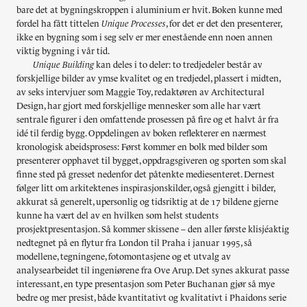
bare det at bygningskroppen i aluminium er hvit. Boken kunne med
fordel ha fått tittelen
Unique Processes
, for det er det den presenterer,
ikke en bygning som i seg selv er mer enestående enn noen annen
viktig bygning i vår tid.
Unique Building
kan deles i to deler: to tredjedeler består av
forskjellige bilder av ymse kvalitet og en tredjedel, plassert i midten,
av seks intervjuer som Maggie Toy, redaktøren av Architectural
Design, har gjort med forskjellige mennesker som alle har vært
sentrale figurer i den omfattende prosessen på fire og et halvt år fra
idé til ferdig bygg. Oppdelingen av boken reflekterer en nærmest
kronologisk abeidsprosess: Først kommer en bolk med bilder som
presenterer opphavet til bygget, oppdragsgiveren og sporten som skal
finne sted på gresset nedenfor det påtenkte mediesenteret. Dernest
følger litt om arkitektenes inspirasjonskilder, også gjengitt i bilder,
akkurat så generelt, upersonlig og tidsriktig at de 17 bildene gjerne
kunne ha vært del av en hvilken som helst students
prosjektpresentasjon. Så kommer skissene – den aller første klisjéaktig
nedtegnet på en flytur fra London til Praha i januar 1995, så
modellene, tegningene, fotomontasjene og et utvalg av
analysearbeidet til ingeniørene fra Ove Arup. Det synes akkurat passe
interessant, en type presentasjon som Peter Buchanan gjør så mye
bedre og mer presist, både kvantitativt og kvalitativt i Phaidons serie