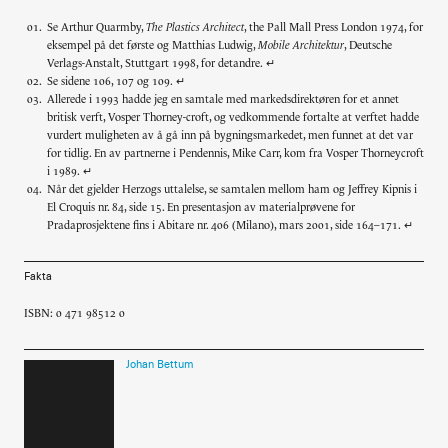
Se Arthur Quarmby,
The Plastics Architect
, the Pall Mall Press London 1974, for
eksempel på det første og Matthias Ludwig,
Mobile Architektur
, Deutsche
Verlags-Anstalt, Stuttgart 1998, for det
andre.
Se sidene 106, 107 og 109.
Allerede i 1993 hadde jeg en samtale med markedsdirektøren for et annet
britisk verft, Vosper Thorney-croft, og vedkommende fortalte at verftet hadde
vurdert muligheten av å gå inn på bygningsmarkedet, men funnet at det var
for tidlig. En av partnerne i Pendennis, Mike Carr, kom fra Vosper Thorneycroft
i 1989.
Når det gjelder Herzogs uttalelse, se samtalen mellom ham og Jeffrey Kipnis i
El Croquis nr. 84, side 15. En presentasjon av materialprøvene for
Pradaprosjektene fins i Abitare nr. 406 (Milano), mars 2001, side 164–171.
Fakta
ISBN: 0 471 98512 0
Johan Bettum