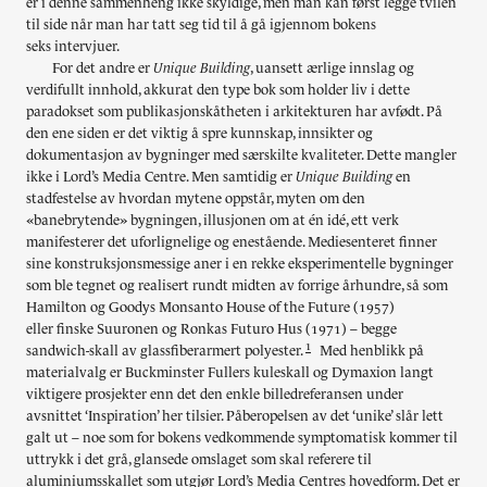
er i denne sammenheng ikke skyldige, men man kan først legge tvilen
til side når man har tatt seg tid til å gå igjennom bokens
seks intervjuer.
For det andre er
Unique Building
, uansett ærlige innslag og
verdifullt innhold, akkurat den type bok som holder liv i dette
paradokset som publikasjonskåtheten i arkitekturen har avfødt. På
den ene siden er det viktig å spre kunnskap, innsikter og
dokumentasjon av bygninger med særskilte kvaliteter. Dette mangler
ikke i Lord’s Media Centre. Men samtidig er
Unique Building
en
stadfestelse av hvordan mytene oppstår, myten om den
«banebrytende» bygningen, illusjonen om at én idé, ett verk
manifesterer det uforlignelige og enestående. Mediesenteret finner
sine konstruksjonsmessige aner i en rekke eksperimentelle bygninger
som ble tegnet og realisert rundt midten av forrige århundre, så som
Hamilton og Goodys Monsanto House of the Future (1957)
eller finske Suuronen og Ronkas Futuro Hus (1971) – begge
1
sandwich-skall av glassfiberarmert polyester.
Med henblikk på
materialvalg er Buckminster Fullers kuleskall og Dymaxion langt
viktigere prosjekter enn det den enkle billedreferansen under
avsnittet ‘Inspiration’ her tilsier. Påberopelsen av det ‘unike’ slår lett
galt ut – noe som for bokens vedkommende symptomatisk kommer til
uttrykk i det grå, glansede omslaget som skal referere til
aluminiumsskallet som utgjør Lord’s Media Centres hovedform. Det er