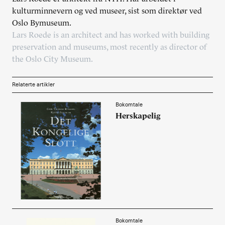
kulturminnevern og ved museer, sist som direktør ved
Alle utgaver
Oslo Bymuseum.
Abonnere
Lars Roede is an architect and has worked with building
preservation and museums, most recently as director of
Made in Norway
the Oslo City Museum.
Bokomtaler
Relaterte artikler
Forfattere
Bokomtale
Herskapelig
Arkitekter
Bokomtale