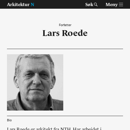
Arkitektur
N
Søk
Meny
Forfatter
Lars Roede
Tast retur for å søke eller esc for å lukke
Tidsskrift for arkitektur, interiør og landskap
Temaer
Prosjekter
Artikler
Om Arkitektur N
Siste utgave
Bio
Tidligere utgaver
Lars Roede er arkitekt fra NTH. Har arbeidet i