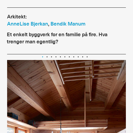
Alle utgaver
Arkitekt:
Abonnere
AnneLise Bjerkan
,
Bendik Manum
Et enkelt byggverk for en familie på fire. Hva
Made in Norway
trenger man egentlig?
Bokomtaler
Forfattere
Arkitekter