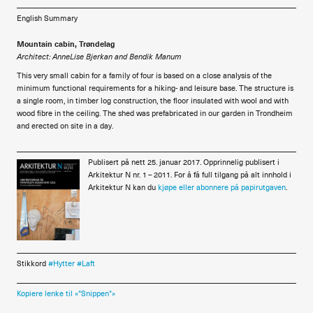
English Summary
Mountain cabin, Trøndelag
Architect: AnneLise Bjerkan and Bendik Manum
This very small cabin for a family of four is based on a close analysis of the
minimum functional requirements for a hiking- and leisure base. The structure is
a single room, in timber log construction, the floor insulated with wool and with
wood fibre in the ceiling. The shed was prefabricated in our garden in Trondheim
and erected on site in a day.
Publisert på nett 25. januar 2017. Opprinnelig publisert i
Arkitektur N nr. 1 – 2011. For å få full tilgang på alt innhold i
Arkitektur N kan du
kjøpe eller abonnere på papirutgaven
.
Stikkord
Hytter
Laft
Kopiere lenke til «"Snippen"»