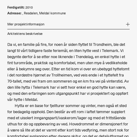
Ferdigstilt:
2010
Adresse:
, Resdalen, Meldal kommune
Oppdragsgiver:
AnneLise Bjerkan og Bendik Manum, sivilarkitekter MNAL
Mer
prosjektinformasjon
Arkitekt:
AnneLise Bjerkan
,
Bendik Manum
Utførelse:
Materialbanken AS (laftekasse), Snekker’n Buvika (vinduer), Olaf
Arkitektens beskrivelse
Hansen AS (pipebeslag) og byggherre (øvrig utførelse)
Størrelse:
4-5 soveplasser (2+1+1+1), 11.5 kvm (BRA) klimatisert hytte, totalt 26.0
Da vi, en familie på fire, for noen år siden flyttet til Trondheim, ble det
kvm (BTA) inkl. 5.0 kvm frittstående bod
langt til vårt tidligere faste feriemål, en liten hytte vest i Telemark. Vi
Kostnader:
160 000 NOK (eks. mva og egeninnsats)
begynte derfor å se etter noe liknende i Trøndelag, en enkel hytte i et
Fotokreditering:
AnneLise Bjerkan og Bendik Manum
fint turområde, praktisk og komfortabel, men uten mye å vedlikeholde
eller å bekymre seg over. Etter en tid kom vi over en ubebygd hyttetomt
Miljøopplysninger
i det nordøstre hjørnet av Trollheimen, ved veis ende i et hyttefelt fra
70-tallet, med vei fram om sommeren og en km fra vei på vinterstid. Av
Beregnet energiforbruk:
Meget lavt
den lille hytta i Telemark har vi sett hvor enkel en god hytte kan være,
Energikilder:
Ved (oppvarming) og propan (kokeapparat)
og med den erfaringen som utgangspunkt har vi prosjektert og oppført
Andre opplysninger:
Fra tomtas store furutrær ser ut til å gi tilstrekkelig ved,
vår hytte i Meldal.
hvilket i så fall innebærer CO2-nøytal oppvarming ved hjelp av
Hytta er en base for fjellturer sommer og vinter, men også et sted
solenergi/fotosyntese på tomta.
for bedagelig opphold. Den består av ett rom i laftet tømmer supplert
med et uisolert inngangsparti/vaskerom/lager og med et frittstående
uthus for do og oppbevaring av ved. Hovedrommet er dimensjonert for
å være så lite at det er varmt etter kort tids vedfyring, men stort nok for
komfortabel avslapping etter dagens skitur, og det er detaljutformet og