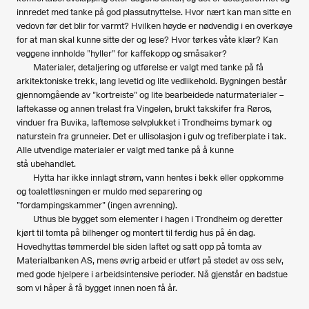
innredet med tanke på god plassutnyttelse. Hvor nært kan man sitte en
vedovn før det blir for varmt? Hvilken høyde er nødvendig i en overkøye
for at man skal kunne sitte der og lese? Hvor tørkes våte klær? Kan
veggene innholde ”hyller” for kaffekopp og småsaker?
Materialer, detaljering og utførelse er valgt med tanke på få
arkitektoniske trekk, lang levetid og lite vedlikehold. Bygningen består
gjennomgående av ”kortreiste” og lite bearbeidede naturmaterialer –
laftekasse og annen trelast fra Vingelen, brukt takskifer fra Røros,
vinduer fra Buvika, laftemose selvplukket i Trondheims bymark og
naturstein fra grunneier. Det er ullisolasjon i gulv og trefiberplate i tak.
Alle utvendige materialer er valgt med tanke på å kunne
stå ubehandlet.
Hytta har ikke innlagt strøm, vann hentes i bekk eller oppkomme
og toalettløsningen er muldo med separering og
”fordampingskammer” (ingen avrenning).
Uthus ble bygget som elementer i hagen i Trondheim og deretter
kjørt til tomta på bilhenger og montert til ferdig hus på én dag.
Hovedhyttas tømmerdel ble siden laftet og satt opp på tomta av
Materialbanken AS, mens øvrig arbeid er utført på stedet av oss selv,
med gode hjelpere i arbeidsintensive perioder. Nå gjenstår en badstue
som vi håper å få bygget innen noen få år.