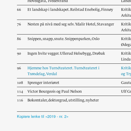
Hovedgata, Tvedestrand
Lands
66
Et landskap i landskapet. Reilstad Enebolig, Finnøy
Kriti
Arkit
76
Nesten på nivå med seg selv. Ydalir Hotel, Stavanger
Kriti
Arkit
86
Snippen, snapp, snute. Snippenparken, Oslo
Kriti
Ødega
90
Ingen hvite vegger. Ullerud Helsebygg, Drøbak
Kriti
Linda
96
Hjemme hos Turnéteateret. Turnéteateret i
Kriti
Trøndelag, Verdal
og Try
108
Sprenger interiøret
Gaut
114
Victor Bourgeois og Paul Nelson
Ulf G
116
Bokomtaler, doktorgrad, utstilling, nyheter
Kopiere lenke til «2019 - nr. 2»