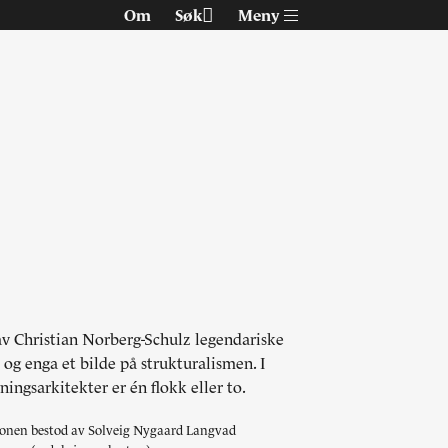
Om
Søk
Meny
Om Arkitektur N
av Christian Norberg-Schulz legendariske
Tidsskriftet
og enga et bilde på strukturalismen. I
Siste utgave
ingsarkitekter er én flokk eller to.
Tidligere utgaver
jonen bestod av Solveig Nygaard Langvad
Alle utgaver