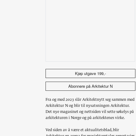
Landskap og stedsutvikling
Wenche Selmer
Utstilling som prosjekt
Munch-museet, Tøyen
Bofellesskap
Norske turistveger
Folk først
Regjeringskvartalet
…17 flere temaer
Kjøp utgave 199,-
Abonnere på Arkitektur N
Fra og med 2023 slår Arkitektnytt seg sammen med
Arkitektur N og blir til nysatsningen Arkitektur.
Det nye magasinet og nettsiden vil sette søkelys på
arkitekturen i Norge og på arkitektenes virke.
Ved siden av å være et aktualitetsblad, blir
Arkitektur en arena for prosjektomtaler, reportasjer,