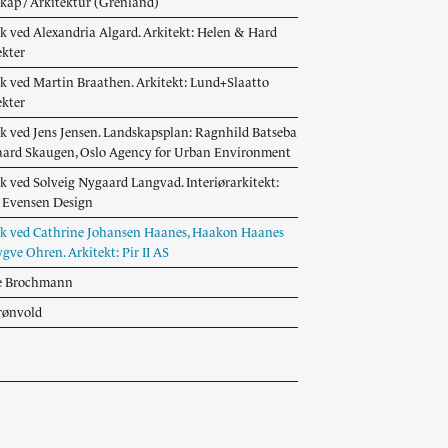
kap / Arkitektur (Grenland)
kk ved Alexandria Algard. Arkitekt: Helen & Hard
ekter
kk ved Martin Braathen. Arkitekt: Lund+Slaatto
ekter
kk ved Jens Jensen. Landskapsplan: Ragnhild Batseba
ard Skaugen, Oslo Agency for Urban Environment
kk ved Solveig Nygaard Langvad. Interiørarkitekt:
 Evensen Design
kk ved Cathrine Johansen Haanes, Haakon Haanes
gve Ohren. Arkitekt: Pir II AS
e Brochmann
rønvold