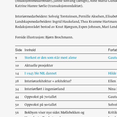
(redaksjonsmedarbeider), Janne Solvang (design), Åsne Maria Gunde
Landskap
Katrine Hamre Sørlie (transaksjons­redaktør).
Kunst
Byggomtale
Interiørmedarbeidere: Solveig Torsteinsen, Pernille Akselsen, Elisa
Landskapsmedarbeidere: Ingrid Haukeland, Thea Kvamme Hartman
Historie, teori
Redaksjonsrådet bestod av Knut Bjørgum, Espen Johnsen, Mari Le
Redaksjonelt
Studentarbeider
Forside illustrasjon: Bjørn Brochmann.
Utstillinger
Forskning
Side
Innhold
Forfat
Design
9
Sterkest er den som står mest alene
Gaut
Møbler
10
Aktuelle prosjekter
Portrett
Essay
14
I 1945 ble NIL dannet
Hilde
Konkurranser
28
Interiørarkitektur ≈ ­arkitektur?
Ellen
Kommentar
34
Interiørflørt i ingeniørland
Nina 
44
Oppvokst på 70-tallet
Gaut
50
Oppvokst på 90-tallet
Solve
56
Bokbyen viser nye sider. Møllebekken og
Kriti