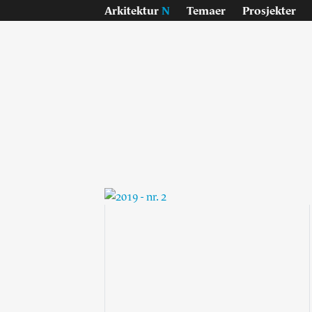
Arkitektur
N
Temaer
Prosjekter
Temaer
Pr
Samisk
Byg
Jan Inge Hovig
Inte
Oslo universitet, Blindern
Lan
På vei - E6
Konk
Sverre Fehn